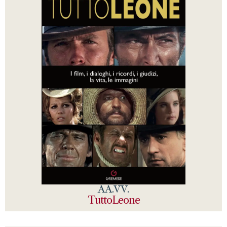
AA.VV.
TuttoLeone