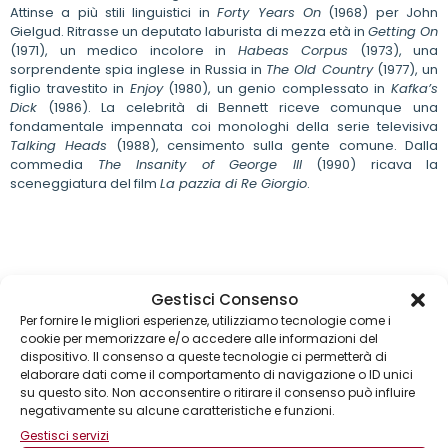
Attinse a più stili linguistici in
Forty Years On
(1968) per John
Gielgud. Ritrasse un deputato laburista di mezza età in
Getting On
(1971), un medico incolore in
Habeas Corpus
(1973), una
sorprendente spia inglese in Russia in
The Old Country
(1977), un
figlio travestito in
Enjoy
(1980), un genio complessato in
Kafka’s
Dick
(1986). La celebrità di Bennett riceve comunque una
fondamentale impennata coi monologhi della serie televisiva
Talking Heads
(1988), censimento sulla gente comune. Dalla
commedia
The Insanity of George III
(1990) ricava la
sceneggiatura del film
La pazzia di Re Giorgio
.
Gestisci Consenso
Per fornire le migliori esperienze, utilizziamo tecnologie come i
cookie per memorizzare e/o accedere alle informazioni del
dispositivo. Il consenso a queste tecnologie ci permetterà di
elaborare dati come il comportamento di navigazione o ID unici
su questo sito. Non acconsentire o ritirare il consenso può influire
negativamente su alcune caratteristiche e funzioni.
Gestisci servizi