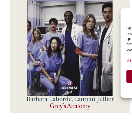
Per
mem
que
nav
può
Ges
Barbara Laborde
Laurent Jullier
,
Grey’s Anatomy