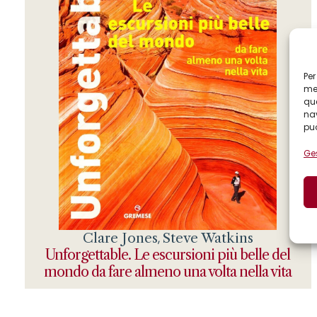
Per
mem
que
nav
può
Ges
Clare Jones
Steve Watkins
,
Unforgettable. Le escursioni più belle del
mondo da fare almeno una volta nella vita