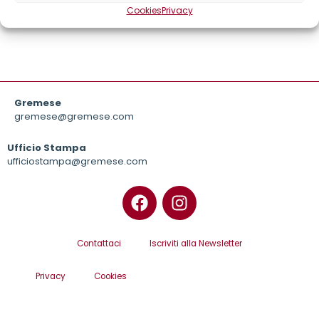
grende impresa in tempo di crisi
Cookies
Privacy
Gremese
gremese@gremese.com
Ufficio Stampa
ufficiostampa@gremese.com
Contattaci
Iscriviti alla Newsletter
Privacy
Cookies