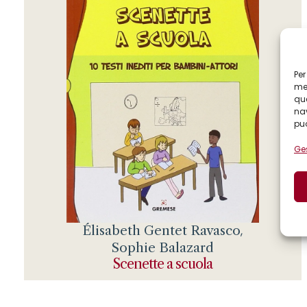
Per
mem
que
nav
può
Ges
Élisabeth Gentet Ravasco
,
Sophie Balazard
Scenette a scuola