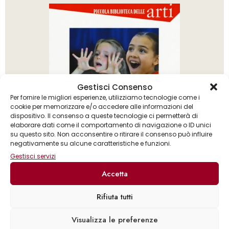
Gestisci Consenso
Per fornire le migliori esperienze, utilizziamo tecnologie come i
cookie per memorizzare e/o accedere alle informazioni del
dispositivo. Il consenso a queste tecnologie ci permetterà di
elaborare dati come il comportamento di navigazione o ID unici
su questo sito. Non acconsentire o ritirare il consenso può influire
negativamente su alcune caratteristiche e funzioni.
Gestisci servizi
Accetta
Rifiuta tutti
Cécile Alix
Isabelle Renard
,
Visualizza le preferenze
Preparazione al teatro per bambini dagli 8 anni