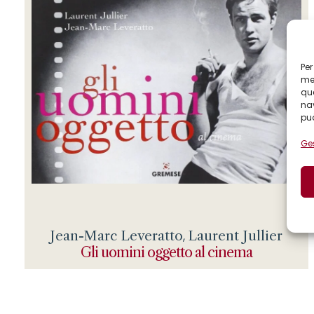
Per
mem
que
nav
può
Ges
Jean-Marc Leveratto
Laurent Jullier
,
Gli uomini oggetto al cinema