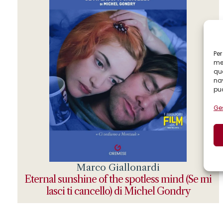
Per
mem
que
nav
può
Ges
Marco Giallonardi
Eternal sunshine of the spotless mind (Se mi
lasci ti cancello) di Michel Gondry