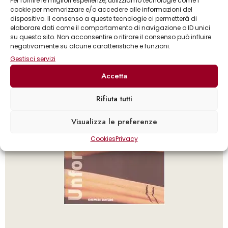
Per fornire le migliori esperienze, utilizziamo tecnologie come i
mondo da fare almeno una volta nella vita
cookie per memorizzare e/o accedere alle informazioni del
dispositivo. Il consenso a queste tecnologie ci permetterà di
elaborare dati come il comportamento di navigazione o ID unici
su questo sito. Non acconsentire o ritirare il consenso può influire
negativamente su alcune caratteristiche e funzioni.
Gestisci servizi
Accetta
Rifiuta tutti
Visualizza le preferenze
Cookies
Privacy