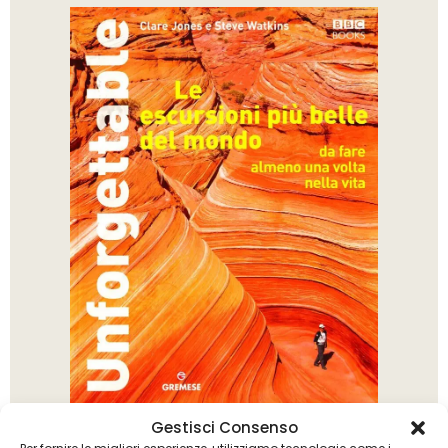
Clare Jones
Steve Watkins
,
Gestisci Consenso
Unforgettable. Le escursioni più belle del