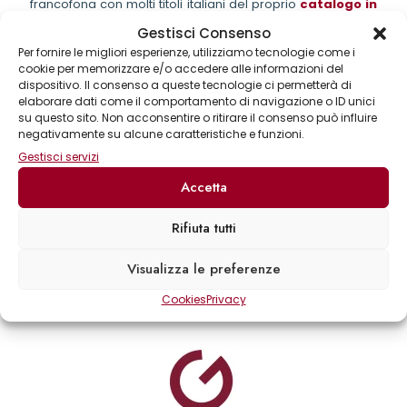
francofona con molti titoli italiani del proprio
catalogo in
lingua francese
.
Gestisci Consenso
Nel 2012, a seguito di un accordo di partnership, il marchio
Per fornire le migliori esperienze, utilizziamo tecnologie come i
cookie per memorizzare e/o accedere alle informazioni del
Gremese viene gestito in Francia dalle
Éditions de
dispositivo. Il consenso a queste tecnologie ci permetterà di
Grenelle
, specializzatasi nella pubblicazione di titoli di
elaborare dati come il comportamento di navigazione o ID unici
narratori italiani per i tipi di Roma Livres.
su questo sito. Non acconsentire o ritirare il consenso può influire
negativamente su alcune caratteristiche e funzioni.
Gestisci servizi
Accetta
Rifiuta tutti
Visualizza le preferenze
Cookies
Privacy