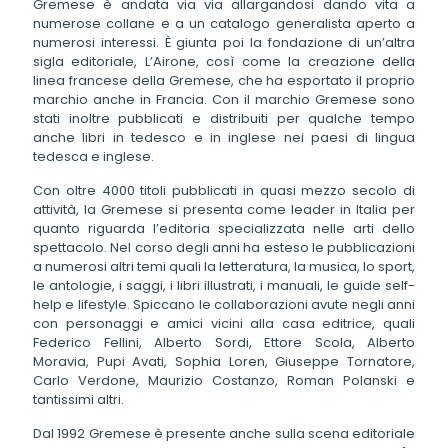
Gremese è andata via via allargandosi dando vita a
numerose collane e a un catalogo generalista aperto a
numerosi interessi. È giunta poi la fondazione di un’altra
sigla editoriale, L’Airone, così come la creazione della
linea francese della Gremese, che ha esportato il proprio
marchio anche in Francia. Con il marchio Gremese sono
stati inoltre pubblicati e distribuiti per qualche tempo
anche libri in tedesco e in inglese nei paesi di lingua
tedesca e inglese.
Con oltre 4000 titoli pubblicati in quasi mezzo secolo di
attività, la Gremese si presenta come leader in Italia per
quanto riguarda l’editoria specializzata nelle arti dello
spettacolo. Nel corso degli anni ha esteso le pubblicazioni
a numerosi altri temi quali la letteratura, la musica, lo sport,
le antologie, i saggi, i libri illustrati, i manuali, le guide self-
help e lifestyle. Spiccano le collaborazioni avute negli anni
con personaggi e amici vicini alla casa editrice, quali
Federico Fellini, Alberto Sordi, Ettore Scola, Alberto
Moravia, Pupi Avati, Sophia Loren, Giuseppe Tornatore,
Carlo Verdone, Maurizio Costanzo, Roman Polanski e
tantissimi altri.
Dal 1992 Gremese è presente anche sulla scena editoriale