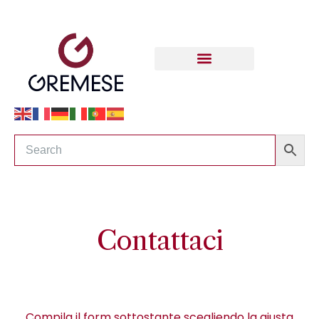
Contattaci
Compila il form sottostante scegliendo la giusta