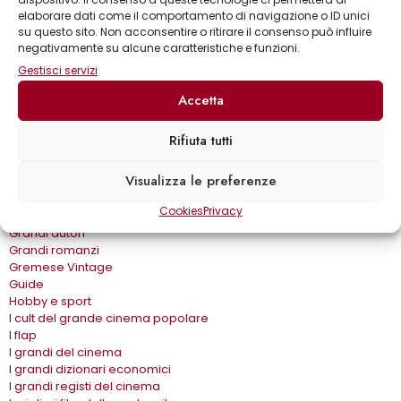
Biblioteca delle arti
elaborare dati come il comportamento di navigazione o ID unici
Biblioteca gastronomica
su questo sito. Non acconsentire o ritirare il consenso può influire
Cinema e miti
negativamente su alcune caratteristiche e funzioni.
Crimen
Gestisci servizi
Dialoghi
Dive&Divi
Accetta
Dizionari Gremese
Effetto cinema
Rifiuta tutti
Eros e…
Fuori collana
Visualizza le preferenze
Gira come…
Gli album
Cookies
Privacy
Gli spilli
Grandi autori
Grandi romanzi
Gremese Vintage
Guide
Hobby e sport
I cult del grande cinema popolare
I flap
I grandi del cinema
I grandi dizionari economici
I grandi registi del cinema