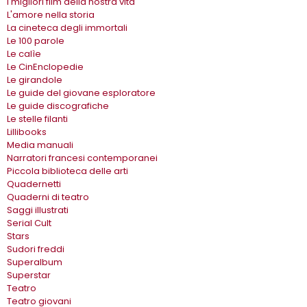
I migliori film della nostra vita
L'amore nella storia
La cineteca degli immortali
Le 100 parole
Le calìe
Le CinEnclopedie
Le girandole
Le guide del giovane esploratore
Le guide discografiche
Le stelle filanti
Lillibooks
Media manuali
Narratori francesi contemporanei
Piccola biblioteca delle arti
Quadernetti
Quaderni di teatro
Saggi illustrati
Serial Cult
Stars
Sudori freddi
Superalbum
Superstar
Teatro
Teatro giovani