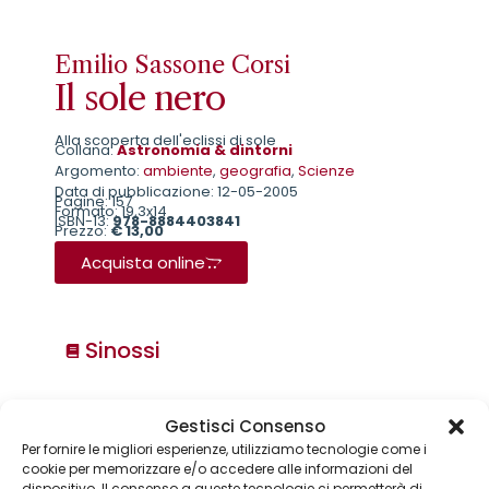
Emilio Sassone Corsi
Il sole nero
Alla scoperta dell'eclissi di sole
Collana:
Astronomia & dintorni
Argomento:
ambiente
,
geografia
,
Scienze
Data di pubblicazione: 12-05-2005
Pagine: 157
Formato: 19,3x14
ISBN-13:
978-8884403841
Prezzo:
€ 13,00
Acquista online
Sinossi
Collane
Gestisci Consenso
Annuari & Guide
Per fornire le migliori esperienze, utilizziamo tecnologie come i
Astronomia & dintorni
cookie per memorizzare e/o accedere alle informazioni del
Bear Grylls adventures
dispositivo. Il consenso a queste tecnologie ci permetterà di