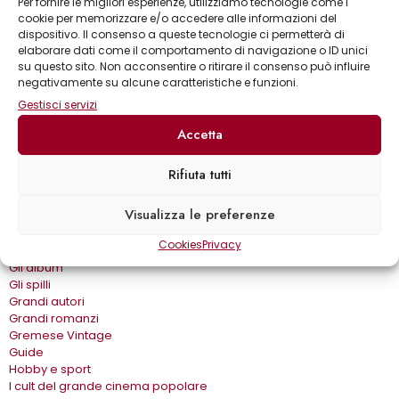
Per fornire le migliori esperienze, utilizziamo tecnologie come i
Collane
cookie per memorizzare e/o accedere alle informazioni del
Annuari & Guide
dispositivo. Il consenso a queste tecnologie ci permetterà di
Astronomia & dintorni
elaborare dati come il comportamento di navigazione o ID unici
Bear Grylls adventures
su questo sito. Non acconsentire o ritirare il consenso può influire
Biblioteca delle arti
negativamente su alcune caratteristiche e funzioni.
Biblioteca gastronomica
Gestisci servizi
Cinema e miti
Crimen
Accetta
Dialoghi
Dive&Divi
Rifiuta tutti
Dizionari Gremese
Effetto cinema
Visualizza le preferenze
Eros e…
Fuori collana
Cookies
Privacy
Gira come…
Gli album
Gli spilli
Grandi autori
Grandi romanzi
Gremese Vintage
Guide
Hobby e sport
I cult del grande cinema popolare