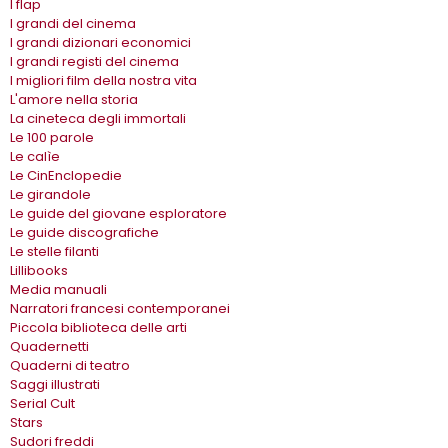
I flap
I grandi del cinema
I grandi dizionari economici
I grandi registi del cinema
I migliori film della nostra vita
L'amore nella storia
La cineteca degli immortali
Le 100 parole
Le calìe
Le CinEnclopedie
Le girandole
Le guide del giovane esploratore
Le guide discografiche
Le stelle filanti
Lillibooks
Media manuali
Narratori francesi contemporanei
Piccola biblioteca delle arti
Quadernetti
Quaderni di teatro
Saggi illustrati
Serial Cult
Stars
Sudori freddi