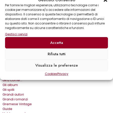
Per fornire le migliori esperienze, utilizziamo tecnologie come i
cookie per memorizzare e/o accedere alle informazioni del
Collane
dispositivo. Il consenso a queste tecnologie ci permetterà di
Annuari & Guide
elaborare dati come il comportamento di navigazione o ID unici
Astronomia & dintorni
su questo sito. Non acconsentire o ritirare il consenso può influire
Bear Grylls adventures
negativamente su alcune caratteristiche e funzioni.
Biblioteca delle arti
Gestisci servizi
Biblioteca gastronomica
Cinema e miti
Accetta
Crimen
Dialoghi
Rifiuta tutti
Dive&Divi
Dizionari Gremese
Visualizza le preferenze
Effetto cinema
Eros e…
Cookies
Privacy
Fuori collana
Gira come…
Gli album
Gli spilli
Grandi autori
Grandi romanzi
Gremese Vintage
Guide