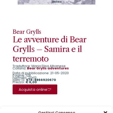
Bear Grylls
Le avventure di Bear
Grylls – Samira e il
terremoto
Traduttore: Maria Elisa Albanese
Collana:
Bear Grylls adventures
Data di pubblicazione: 21-05-2020
Pagine: 128
Formato: 20x13
ISBN-13:
978-8866920670
Prezzo:
€ 6,00
Acquista online
Sinossi
Biografia
Gestisci Consenso