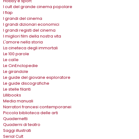
Hobby e sport
I cult del grande cinema popolare
I flap
I grandi del cinema
I grandi dizionari economici
I grandi registi del cinema
I migliori film della nostra vita
L'amore nella storia
La cineteca degli immortali
Le 100 parole
Le calìe
Le CinEnclopedie
Le girandole
Le guide del giovane esploratore
Le guide discografiche
Le stelle filanti
Lillibooks
Media manuali
Narratori francesi contemporanei
Piccola biblioteca delle arti
Quadernetti
Quaderni di teatro
Saggi illustrati
Serial Cult