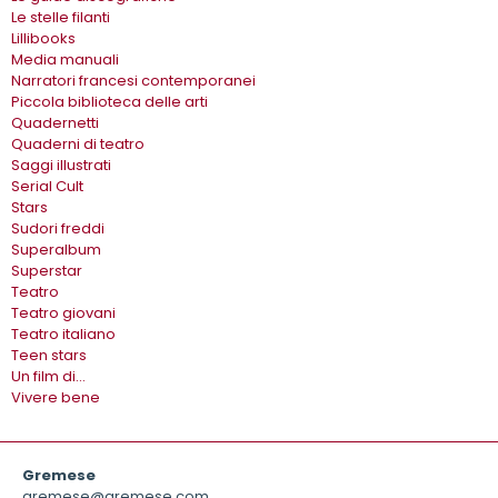
Le stelle filanti
Lillibooks
Media manuali
Narratori francesi contemporanei
Piccola biblioteca delle arti
Quadernetti
Quaderni di teatro
Saggi illustrati
Serial Cult
Stars
Sudori freddi
Superalbum
Superstar
Teatro
Teatro giovani
Teatro italiano
Teen stars
Un film di…
Vivere bene
Gremese
gremese@gremese.com