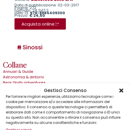
Data di pubblicazione: 02-03-2017
Pagine: 272
Formato: 24,2x17,2
ISBN-13:
978-8884409300
Prezzo:
€ 24,50
Acquista online
Sinossi
Collane
Annuari & Guide
Astronomia & dintorni
Bear Grylls adventures
Biblioteca delle arti
Gestisci Consenso
Biblioteca gastronomica
Per fornire le migliori esperienze, utilizziamo tecnologie come i
Cinema e miti
cookie per memorizzare e/o accedere alle informazioni del
Crimen
dispositivo. Il consenso a queste tecnologie ci permetterà di
Dialoghi
elaborare dati come il comportamento di navigazione o ID unici
Dive&Divi
su questo sito. Non acconsentire o ritirare il consenso può influire
Dizionari Gremese
negativamente su alcune caratteristiche e funzioni.
Effetto cinema
Gestisci servizi