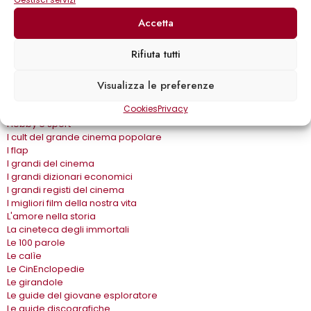
Eros e…
Fuori collana
Accetta
Gira come…
Gli album
Rifiuta tutti
Gli spilli
Grandi autori
Grandi romanzi
Visualizza le preferenze
Gremese Vintage
Cookies
Privacy
Guide
Hobby e sport
I cult del grande cinema popolare
I flap
I grandi del cinema
I grandi dizionari economici
I grandi registi del cinema
I migliori film della nostra vita
L'amore nella storia
La cineteca degli immortali
Le 100 parole
Le calìe
Le CinEnclopedie
Le girandole
Le guide del giovane esploratore
Le guide discografiche