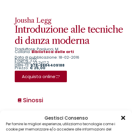
Jousha Legg
Introduzione alle tecniche
di danza moderna
Traduttore: Paolucci, M.
Collana:
Biblioteca delle arti
Data di pubblicazione: 18-02-2016
Pagine: 272
Formato: 23,2x17,2
ISBN-13:
978-8884409188
Prezzo:
€ 25,00
Acquista online
Sinossi
Collane
Gestisci Consenso
Per fornire le migliori esperienze, utilizziamo tecnologie come i
Annuari & Guide
cookie per memorizzare e/o accedere alle informazioni del
Astronomia & dintorni