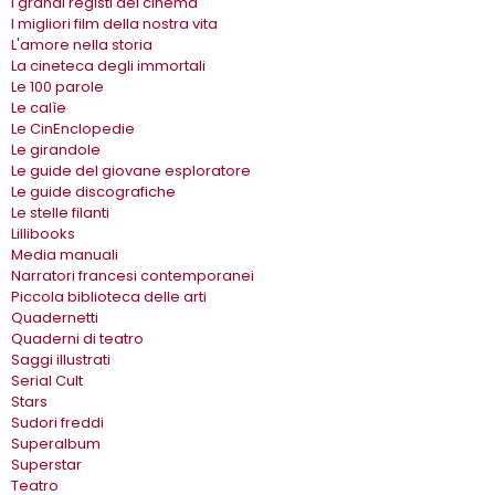
I grandi registi del cinema
I migliori film della nostra vita
L'amore nella storia
La cineteca degli immortali
Le 100 parole
Le calìe
Le CinEnclopedie
Le girandole
Le guide del giovane esploratore
Le guide discografiche
Le stelle filanti
Lillibooks
Media manuali
Narratori francesi contemporanei
Piccola biblioteca delle arti
Quadernetti
Quaderni di teatro
Saggi illustrati
Serial Cult
Stars
Sudori freddi
Superalbum
Superstar
Teatro