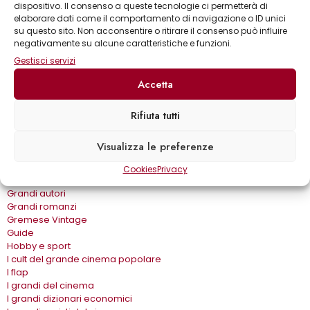
dispositivo. Il consenso a queste tecnologie ci permetterà di
Bear Grylls adventures
elaborare dati come il comportamento di navigazione o ID unici
Biblioteca delle arti
su questo sito. Non acconsentire o ritirare il consenso può influire
Biblioteca gastronomica
negativamente su alcune caratteristiche e funzioni.
Cinema e miti
Gestisci servizi
Crimen
Dialoghi
Accetta
Dive&Divi
Dizionari Gremese
Rifiuta tutti
Effetto cinema
Eros e…
Fuori collana
Visualizza le preferenze
Gira come…
Gli album
Cookies
Privacy
Gli spilli
Grandi autori
Grandi romanzi
Gremese Vintage
Guide
Hobby e sport
I cult del grande cinema popolare
I flap
I grandi del cinema
I grandi dizionari economici