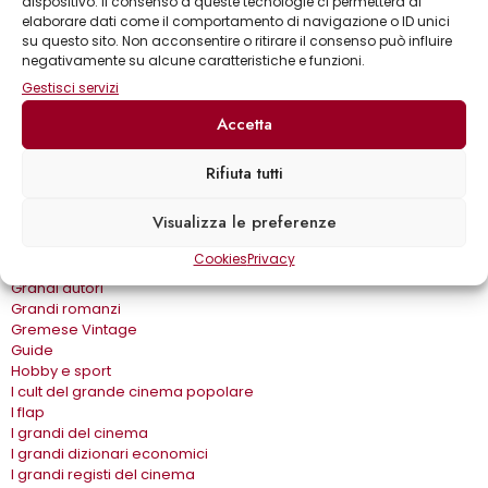
dispositivo. Il consenso a queste tecnologie ci permetterà di
Biblioteca delle arti
elaborare dati come il comportamento di navigazione o ID unici
Biblioteca gastronomica
su questo sito. Non acconsentire o ritirare il consenso può influire
Cinema e miti
negativamente su alcune caratteristiche e funzioni.
Crimen
Gestisci servizi
Dialoghi
Accetta
Dive&Divi
Dizionari Gremese
Effetto cinema
Rifiuta tutti
Eros e…
Fuori collana
Visualizza le preferenze
Gira come…
Gli album
Cookies
Privacy
Gli spilli
Grandi autori
Grandi romanzi
Gremese Vintage
Guide
Hobby e sport
I cult del grande cinema popolare
I flap
I grandi del cinema
I grandi dizionari economici
I grandi registi del cinema