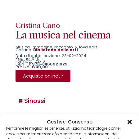
Cristina Cano
La musica nel cinema
Musica, immagine, racconto. Nuova ediz.
Collana:
Biblioteca delle arti
Data di pubblicazione: 23-02-2024
Pagine: 340
Formato: 23x16
ISBN-13:
978-8866921929
Prezzo:
€ 30,00
Acquista online
Sinossi
Collane
Gestisci Consenso
Annuari & Guide
Per fornire le migliori esperienze, utilizziamo tecnologie come i
Astronomia & dintorni
cookie per memorizzare e/o accedere alle informazioni del
Bear Grylls adventures