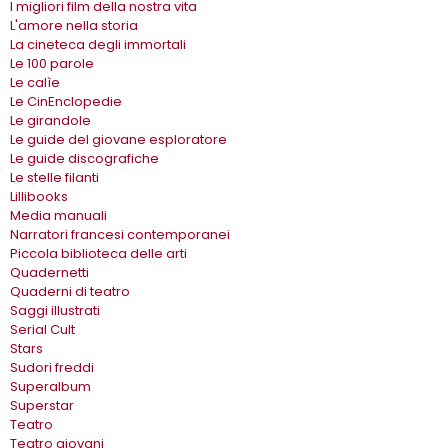
I migliori film della nostra vita
L'amore nella storia
La cineteca degli immortali
Le 100 parole
Le calìe
Le CinEnclopedie
Le girandole
Le guide del giovane esploratore
Le guide discografiche
Le stelle filanti
Lillibooks
Media manuali
Narratori francesi contemporanei
Piccola biblioteca delle arti
Quadernetti
Quaderni di teatro
Saggi illustrati
Serial Cult
Stars
Sudori freddi
Superalbum
Superstar
Teatro
Teatro giovani