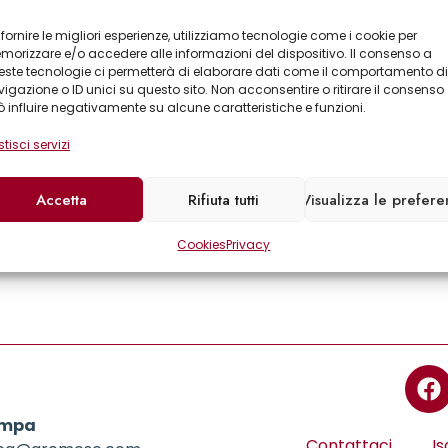
 fornire le migliori esperienze, utilizziamo tecnologie come i cookie per
orizzare e/o accedere alle informazioni del dispositivo. Il consenso a
ste tecnologie ci permetterà di elaborare dati come il comportamento di
igazione o ID unici su questo sito. Non acconsentire o ritirare il consenso
 influire negativamente su alcune caratteristiche e funzioni.
tisci servizi
Accetta
Rifiuta tutti
Visualizza le prefer
Cookies
Privacy
ampa
Contattaci
Is