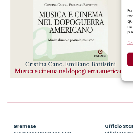
Per
mem
que
nav
può
Ges
Cristina Cano
Emiliano Battistini
,
Musica e cinema nel dopoguerra americano
Gremese
Ufficio St