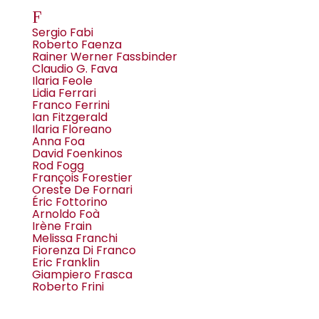
F
Sergio Fabi
Roberto Faenza
Rainer Werner Fassbinder
Claudio G. Fava
Ilaria Feole
Lidia Ferrari
Franco Ferrini
Ian Fitzgerald
Ilaria Floreano
Anna Foa
David Foenkinos
Rod Fogg
François Forestier
Oreste De Fornari
Éric Fottorino
Arnoldo Foà
Irène Frain
Melissa Franchi
Fiorenza Di Franco
Eric Franklin
Giampiero Frasca
Roberto Frini