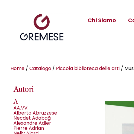
Chi Siamo
C
Home
/
Catalogo
/
Piccola biblioteca delle arti
/ Mus
Autori
A
AA.VV.
Alberto Abruzzese
Necdet Adabağ
Alexandre Adler
Pierre Adrian
Nelly Alard