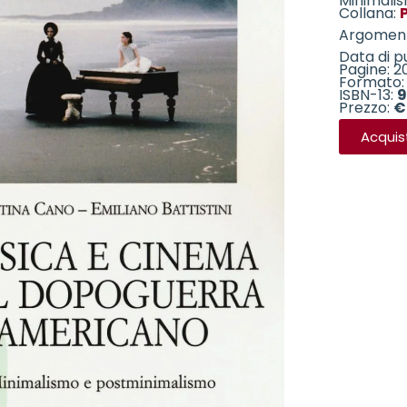
Minimali
Collana:
P
Argomen
Data di p
Pagine: 2
Formato: 
ISBN-13:
9
Prezzo:
€
Acquis