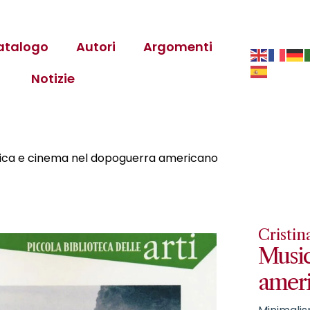
atalogo
Autori
Argomenti
Notizie
ica e cinema nel dopoguerra americano
Cristi
Music
amer