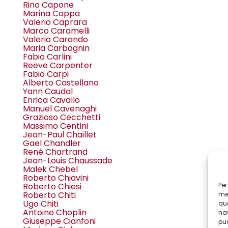
Rino Capone
Marina Cappa
Valerio Caprara
Marco Caramelli
Valerio Carando
Maria Carbognin
Fabio Carlini
Reeve Carpenter
Fabio Carpi
Alberto Castellano
Yann Caudal
Enrica Cavallo
Manuel Cavenaghi
Grazioso Cecchetti
Massimo Centini
Jean-Paul Chaillet
Gael Chandler
René Chartrand
Jean-Louis Chaussade
Malek Chebel
Roberto Chiavini
Per
Roberto Chiesi
Roberto Chiti
mem
Ugo Chiti
que
Antoine Choplin
nav
Giuseppe Cianfoni
può