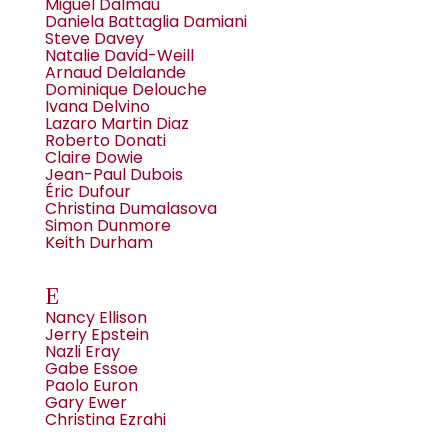
Miguel Dalmau
Daniela Battaglia Damiani
Steve Davey
Natalie David-Weill
Arnaud Delalande
Dominique Delouche
Ivana Delvino
Lazaro Martin Diaz
Roberto Donati
Claire Dowie
Jean-Paul Dubois
Éric Dufour
Christina Dumalasova
Simon Dunmore
Keith Durham
E
Nancy Ellison
Jerry Epstein
Nazli Eray
Gabe Essoe
Paolo Euron
Gary Ewer
Christina Ezrahi