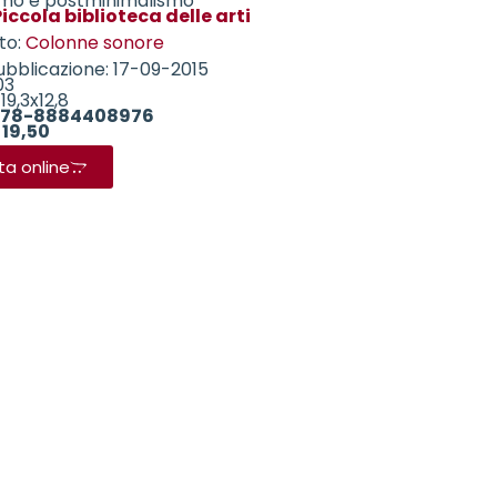
smo e postminimalismo
iccola biblioteca delle arti
to:
Colonne sonore
ubblicazione: 17-09-2015
03
19,3x12,8
78-8884408976
 19,50
ta online