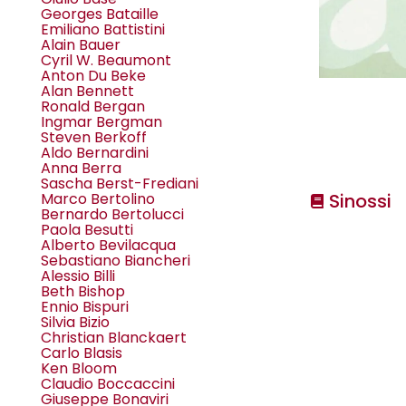
Georges Bataille
Emiliano Battistini
Alain Bauer
Cyril W. Beaumont
Anton Du Beke
Alan Bennett
Ronald Bergan
Ingmar Bergman
Steven Berkoff
Aldo Bernardini
Anna Berra
Sascha Berst-Frediani
Sinossi
Marco Bertolino
Bernardo Bertolucci
Paola Besutti
Alberto Bevilacqua
Sebastiano Biancheri
Alessio Billi
Beth Bishop
Ennio Bispuri
Silvia Bizio
Christian Blanckaert
Carlo Blasis
Ken Bloom
Claudio Boccaccini
Giuseppe Bonaviri