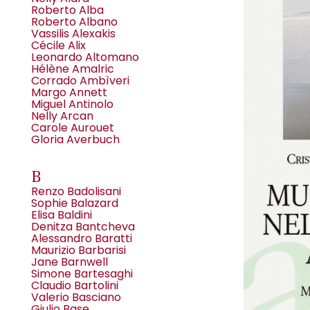
Roberto Alba
Roberto Albano
Vassilis Alexakis
Cécile Alix
Leonardo Altomano
Hélène Amalric
Corrado Ambìveri
Margo Annett
Miguel Antinolo
Nelly Arcan
Carole Aurouet
Gloria Averbuch
B
Renzo Badolisani
Sophie Balazard
Elisa Baldini
Denitza Bantcheva
Alessandro Baratti
Maurizio Barbarisi
Jane Barnwell
Simone Bartesaghi
Claudio Bartolini
Valerio Basciano
Giulio Base