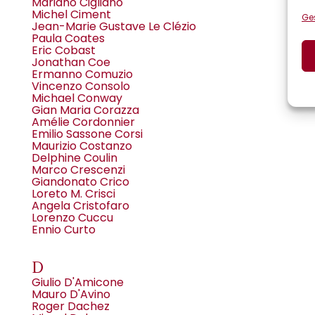
Mariano Cigliano
Michel Ciment
Ges
Jean-Marie Gustave Le Clézio
Paula Coates
Eric Cobast
Jonathan Coe
Ermanno Comuzio
Vincenzo Consolo
Michael Conway
Gian Maria Corazza
Amélie Cordonnier
Emilio Sassone Corsi
Maurizio Costanzo
Delphine Coulin
Marco Crescenzi
Giandonato Crico
Loreto M. Crisci
Angela Cristofaro
Lorenzo Cuccu
Ennio Curto
D
Giulio D'Amicone
Mauro D'Avino
Roger Dachez