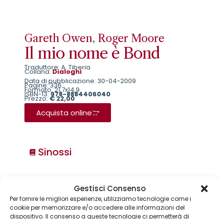
Gareth Owen
,
Roger Moore
Il mio nome è Bond
Traduttore: A. Tiberia
Collana:
Dialoghi
Data di pubblicazione: 30-04-2009
Pagine: 336
Formato: 21,7x14,9
ISBN-13:
978-8884406040
Prezzo:
€ 22,00
Acquista online
Sinossi
Collane
Gestisci Consenso
Annuari & Guide
Per fornire le migliori esperienze, utilizziamo tecnologie come i
Astronomia & dintorni
cookie per memorizzare e/o accedere alle informazioni del
Bear Grylls adventures
dispositivo. Il consenso a queste tecnologie ci permetterà di