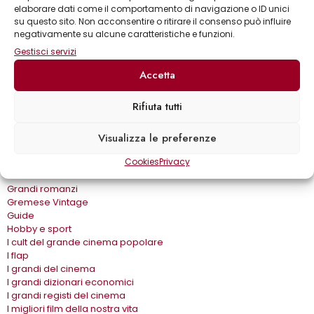
Biblioteca delle arti
elaborare dati come il comportamento di navigazione o ID unici
Biblioteca gastronomica
su questo sito. Non acconsentire o ritirare il consenso può influire
Cinema e miti
negativamente su alcune caratteristiche e funzioni.
Crimen
Gestisci servizi
Dialoghi
Dive&Divi
Accetta
Dizionari Gremese
Effetto cinema
Rifiuta tutti
Eros e…
Fuori collana
Gira come…
Visualizza le preferenze
Gli album
Cookies
Privacy
Gli spilli
Grandi autori
Grandi romanzi
Gremese Vintage
Guide
Hobby e sport
I cult del grande cinema popolare
I flap
I grandi del cinema
I grandi dizionari economici
I grandi registi del cinema
I migliori film della nostra vita