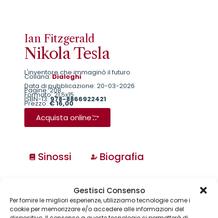
Ian Fitzgerald
Nikola Tesla
L'inventore che immaginò il futuro
Collana:
Dialoghi
Data di pubblicazione: 20-03-2026
Pagine: 208
Formato: 21,5x15
ISBN-13:
978-8866922421
Prezzo:
€ 16,00
Acquista online
Sinossi
Biografia
Collane
Gestisci Consenso
Annuari & Guide
Per fornire le migliori esperienze, utilizziamo tecnologie come i
Astronomia & dintorni
cookie per memorizzare e/o accedere alle informazioni del
Bear Grylls adventures
dispositivo. Il consenso a queste tecnologie ci permetterà di