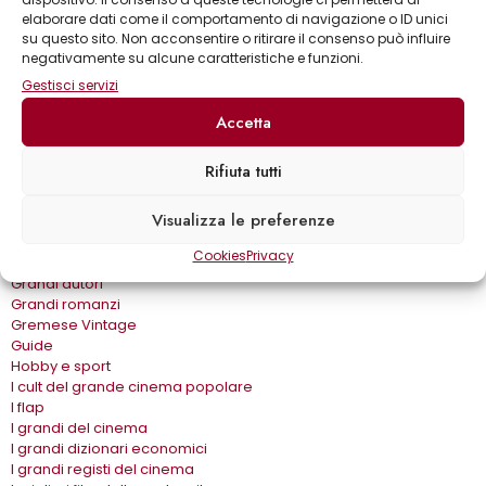
Biblioteca delle arti
elaborare dati come il comportamento di navigazione o ID unici
Biblioteca gastronomica
su questo sito. Non acconsentire o ritirare il consenso può influire
Cinema e miti
negativamente su alcune caratteristiche e funzioni.
Crimen
Gestisci servizi
Dialoghi
Dive&Divi
Accetta
Dizionari Gremese
Effetto cinema
Rifiuta tutti
Eros e…
Fuori collana
Visualizza le preferenze
Gira come…
Gli album
Cookies
Privacy
Gli spilli
Grandi autori
Grandi romanzi
Gremese Vintage
Guide
Hobby e sport
I cult del grande cinema popolare
I flap
I grandi del cinema
I grandi dizionari economici
I grandi registi del cinema