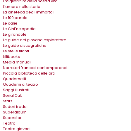
I migliori film della nostra vita
L'amore nella storia
La cineteca degli immortali
Le 100 parole
Le calìe
Le CinEnclopedie
Le girandole
Le guide del giovane esploratore
Le guide discografiche
Le stelle filanti
Lillibooks
Media manuali
Narratori francesi contemporanei
Piccola biblioteca delle arti
Quadernetti
Quaderni di teatro
Saggi illustrati
Serial Cult
Stars
Sudori freddi
Superalbum
Superstar
Teatro
Teatro giovani