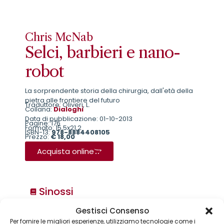
Chris McNab
Selci, barbieri e nano-
robot
La sorprendente storia della chirurgia, dall'età della
pietra alle frontiere del futuro
Traduttore: Oliveri, L.
Collana:
Dialoghi
Data di pubblicazione: 01-10-2013
Pagine: 176
Formato: 15,5x21,2
ISBN-13:
978-8884408105
Prezzo:
€ 18,00
Acquista online
Sinossi
Gestisci Consenso
Collane
Per fornire le migliori esperienze, utilizziamo tecnologie come i