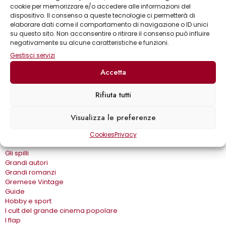
cookie per memorizzare e/o accedere alle informazioni del
Annuari & Guide
dispositivo. Il consenso a queste tecnologie ci permetterà di
Astronomia & dintorni
elaborare dati come il comportamento di navigazione o ID unici
Bear Grylls adventures
su questo sito. Non acconsentire o ritirare il consenso può influire
Biblioteca delle arti
negativamente su alcune caratteristiche e funzioni.
Biblioteca gastronomica
Gestisci servizi
Cinema e miti
Crimen
Accetta
Dialoghi
Dive&Divi
Rifiuta tutti
Dizionari Gremese
Effetto cinema
Eros e…
Visualizza le preferenze
Fuori collana
Gira come…
Cookies
Privacy
Gli album
Gli spilli
Grandi autori
Grandi romanzi
Gremese Vintage
Guide
Hobby e sport
I cult del grande cinema popolare
I flap