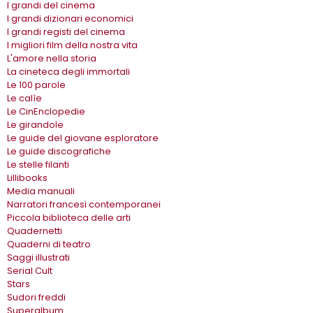
I grandi del cinema
I grandi dizionari economici
I grandi registi del cinema
I migliori film della nostra vita
L'amore nella storia
La cineteca degli immortali
Le 100 parole
Le calìe
Le CinEnclopedie
Le girandole
Le guide del giovane esploratore
Le guide discografiche
Le stelle filanti
Lillibooks
Media manuali
Narratori francesi contemporanei
Piccola biblioteca delle arti
Quadernetti
Quaderni di teatro
Saggi illustrati
Serial Cult
Stars
Sudori freddi
Superalbum