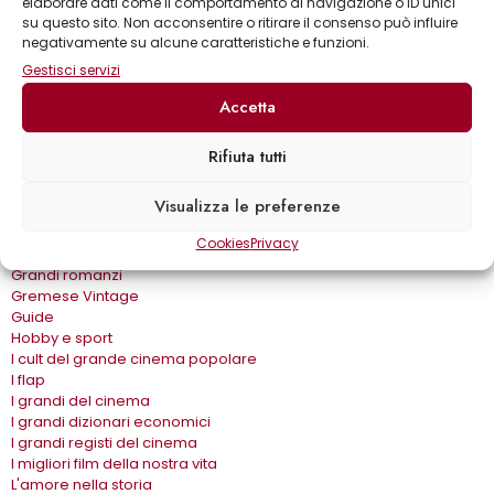
Biblioteca gastronomica
elaborare dati come il comportamento di navigazione o ID unici
su questo sito. Non acconsentire o ritirare il consenso può influire
Cinema e miti
negativamente su alcune caratteristiche e funzioni.
Crimen
Dialoghi
Gestisci servizi
Dive&Divi
Accetta
Dizionari Gremese
Effetto cinema
Eros e…
Rifiuta tutti
Fuori collana
Gira come…
Visualizza le preferenze
Gli album
Gli spilli
Cookies
Privacy
Grandi autori
Grandi romanzi
Gremese Vintage
Guide
Hobby e sport
I cult del grande cinema popolare
I flap
I grandi del cinema
I grandi dizionari economici
I grandi registi del cinema
I migliori film della nostra vita
L'amore nella storia