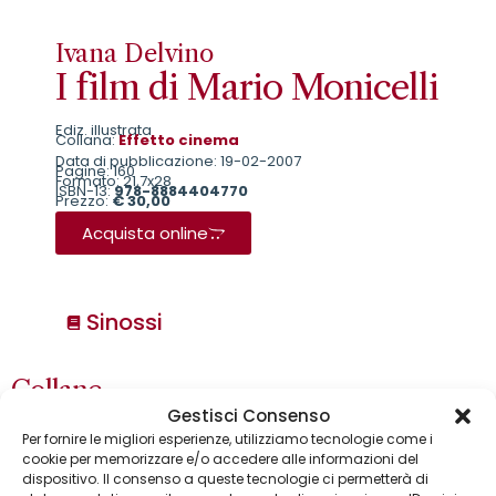
Ivana Delvino
I film di Mario Monicelli
Ediz. illustrata
Collana:
Effetto cinema
Data di pubblicazione: 19-02-2007
Pagine: 160
Formato: 21,7x28
ISBN-13:
978-8884404770
Prezzo:
€ 30,00
Acquista online
Sinossi
Collane
Annuari & Guide
Gestisci Consenso
Astronomia & dintorni
Per fornire le migliori esperienze, utilizziamo tecnologie come i
Bear Grylls adventures
cookie per memorizzare e/o accedere alle informazioni del
Biblioteca delle arti
dispositivo. Il consenso a queste tecnologie ci permetterà di