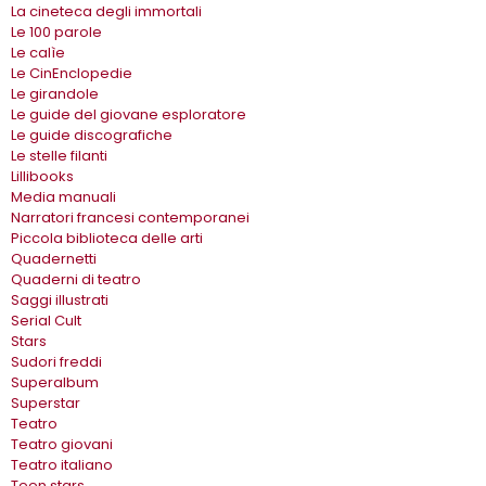
La cineteca degli immortali
Le 100 parole
Le calìe
Le CinEnclopedie
Le girandole
Le guide del giovane esploratore
Le guide discografiche
Le stelle filanti
Lillibooks
Media manuali
Narratori francesi contemporanei
Piccola biblioteca delle arti
Quadernetti
Quaderni di teatro
Saggi illustrati
Serial Cult
Stars
Sudori freddi
Superalbum
Superstar
Teatro
Teatro giovani
Teatro italiano
Teen stars