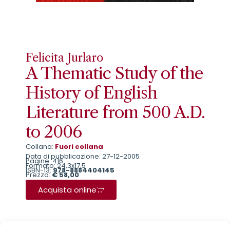
Felicita Jurlaro
A Thematic Study of the
History of English
Literature from 500 A.D.
to 2006
Collana:
Fuori collana
Data di pubblicazione: 27-12-2005
Pagine: 416
Formato: 24,3x17,5
ISBN-13:
978-8884404145
Prezzo:
€ 58,00
Acquista online