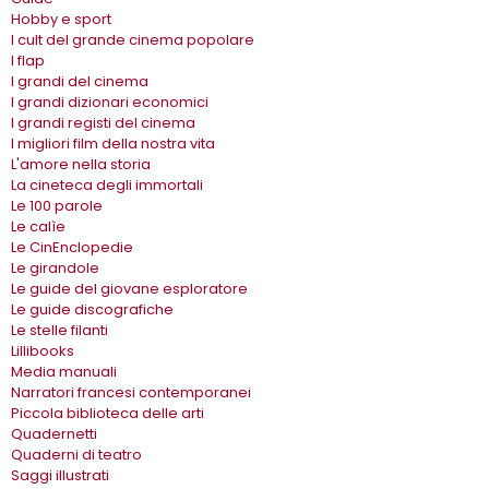
Hobby e sport
I cult del grande cinema popolare
I flap
I grandi del cinema
I grandi dizionari economici
I grandi registi del cinema
I migliori film della nostra vita
L'amore nella storia
La cineteca degli immortali
Le 100 parole
Le calìe
Le CinEnclopedie
Le girandole
Le guide del giovane esploratore
Le guide discografiche
Le stelle filanti
Lillibooks
Media manuali
Narratori francesi contemporanei
Piccola biblioteca delle arti
Quadernetti
Quaderni di teatro
Saggi illustrati