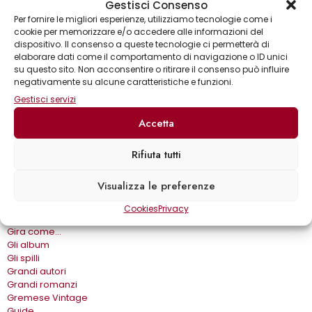
Sinossi
Gestisci Consenso
Per fornire le migliori esperienze, utilizziamo tecnologie come i
cookie per memorizzare e/o accedere alle informazioni del
Collane
dispositivo. Il consenso a queste tecnologie ci permetterà di
elaborare dati come il comportamento di navigazione o ID unici
Annuari & Guide
su questo sito. Non acconsentire o ritirare il consenso può influire
Astronomia & dintorni
negativamente su alcune caratteristiche e funzioni.
Bear Grylls adventures
Biblioteca delle arti
Gestisci servizi
Biblioteca gastronomica
Accetta
Cinema e miti
Crimen
Dialoghi
Rifiuta tutti
Dive&Divi
Dizionari Gremese
Visualizza le preferenze
Effetto cinema
Eros e…
Cookies
Privacy
Fuori collana
Gira come…
Gli album
Gli spilli
Grandi autori
Grandi romanzi
Gremese Vintage
Guide