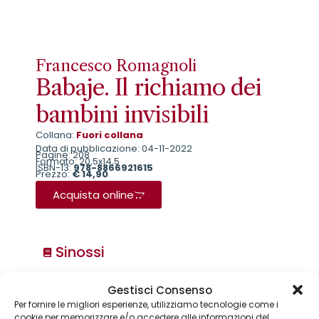
Francesco Romagnoli
Babaje. Il richiamo dei
bambini invisibili
Collana:
Fuori collana
Data di pubblicazione: 04-11-2022
Pagine: 208
Formato: 20,5x14,5
ISBN-13:
978-8866921615
Prezzo:
€ 14,90
Acquista online
Sinossi
Gestisci Consenso
Collane
Per fornire le migliori esperienze, utilizziamo tecnologie come i
Annuari & Guide
cookie per memorizzare e/o accedere alle informazioni del