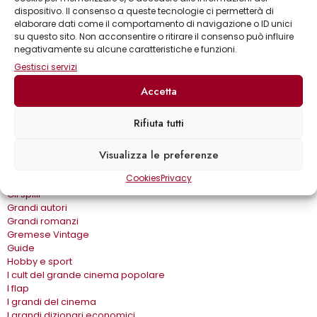
Astronomia & dintorni
dispositivo. Il consenso a queste tecnologie ci permetterà di
Bear Grylls adventures
elaborare dati come il comportamento di navigazione o ID unici
Biblioteca delle arti
su questo sito. Non acconsentire o ritirare il consenso può influire
Biblioteca gastronomica
negativamente su alcune caratteristiche e funzioni.
Cinema e miti
Gestisci servizi
Crimen
Dialoghi
Accetta
Dive&Divi
Dizionari Gremese
Rifiuta tutti
Effetto cinema
Eros e…
Visualizza le preferenze
Fuori collana
Gira come…
Cookies
Privacy
Gli album
Gli spilli
Grandi autori
Grandi romanzi
Gremese Vintage
Guide
Hobby e sport
I cult del grande cinema popolare
I flap
I grandi del cinema
I grandi dizionari economici