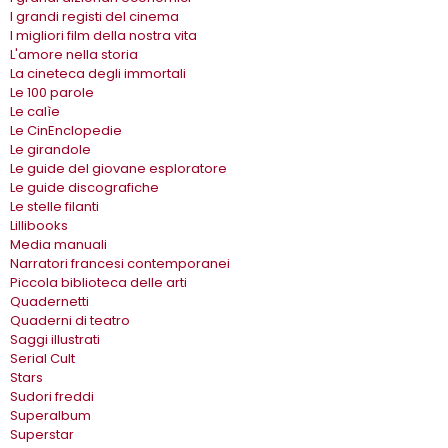
I grandi registi del cinema
I migliori film della nostra vita
L'amore nella storia
La cineteca degli immortali
Le 100 parole
Le calìe
Le CinEnclopedie
Le girandole
Le guide del giovane esploratore
Le guide discografiche
Le stelle filanti
Lillibooks
Media manuali
Narratori francesi contemporanei
Piccola biblioteca delle arti
Quadernetti
Quaderni di teatro
Saggi illustrati
Serial Cult
Stars
Sudori freddi
Superalbum
Superstar