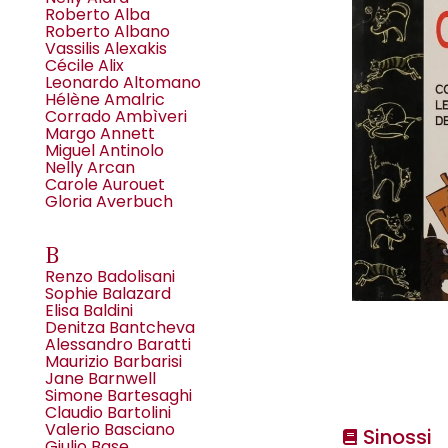
Roberto Alba
Roberto Albano
Vassilis Alexakis
Cécile Alix
Leonardo Altomano
Hélène Amalric
Corrado Ambìveri
Margo Annett
Miguel Antinolo
Nelly Arcan
Carole Aurouet
Gloria Averbuch
B
Renzo Badolisani
Sophie Balazard
Elisa Baldini
Denitza Bantcheva
Alessandro Baratti
Maurizio Barbarisi
Jane Barnwell
Simone Bartesaghi
Claudio Bartolini
Valerio Basciano
Sinossi
Giulio Base