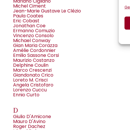
Mariano Cigliano
Michel Ciment
Ges
Jean-Marie Gustave Le Clézio
Paula Coates
Eric Cobast
Jonathan Coe
Ermanno Comuzio
Vincenzo Consolo
Michael Conway
Gian Maria Corazza
Amélie Cordonnier
Emilio Sassone Corsi
Maurizio Costanzo
Delphine Coulin
Marco Crescenzi
Giandonato Crico
Loreto M. Crisci
Angela Cristofaro
Lorenzo Cuccu
Ennio Curto
D
Giulio D'Amicone
Mauro D'Avino
Roger Dachez