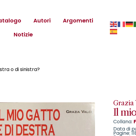
atalogo
Autori
Argomenti
Notizie
stra o di sinistra?
Grazia 
Il mio
Collana:
Data di p
Pagine: 11