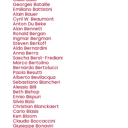
Georges Bataille
Emiliano Battistini
Alain Bauer
Cyril W. Beaumont
Anton Du Beke
Alan Bennett
Ronald Bergan
Ingmar Bergman
Steven Berkoff
Aldo Bernardini
Anna Berra
Sascha Berst-Frediani
Marco Bertolino
Bernardo Bertolucci
Paola Besutti
Alberto Bevilacqua
Sebastiano Biancheri
Alessio Billi
Beth Bishop
Ennio Bispuri
Silvia Bizio
Christian Blanckaert
Carlo Blasis
Ken Bloom
Claudio Boccaccini
Giuseppe Bonaviri