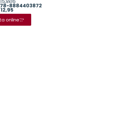
15,9x16
78-8884403872
 12,95
ta online