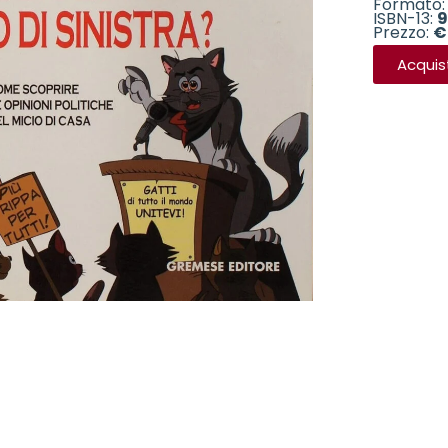
Formato: 
ISBN-13:
9
Prezzo:
€
Acquis