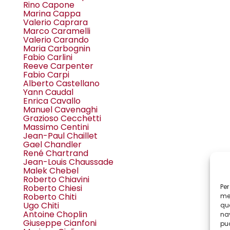
Rino Capone
Marina Cappa
Valerio Caprara
Marco Caramelli
Valerio Carando
Maria Carbognin
Fabio Carlini
Reeve Carpenter
Fabio Carpi
Alberto Castellano
Yann Caudal
Enrica Cavallo
Manuel Cavenaghi
Grazioso Cecchetti
Massimo Centini
Jean-Paul Chaillet
Gael Chandler
René Chartrand
Jean-Louis Chaussade
Malek Chebel
Roberto Chiavini
Per
Roberto Chiesi
Roberto Chiti
mem
Ugo Chiti
que
Antoine Choplin
nav
Giuseppe Cianfoni
può