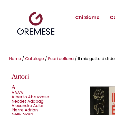
Chi Siamo
C
Home
/
Catalogo
/
Fuori collana
/ Il mio gatto è di de
Autori
A
AA.VV.
Alberto Abruzzese
Necdet Adabağ
Alexandre Adler
Pierre Adrian
Nelly Alard