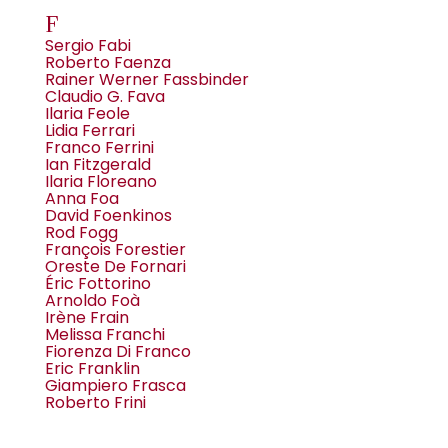
F
Sergio Fabi
Roberto Faenza
Rainer Werner Fassbinder
Claudio G. Fava
Ilaria Feole
Lidia Ferrari
Franco Ferrini
Ian Fitzgerald
Ilaria Floreano
Anna Foa
David Foenkinos
Rod Fogg
François Forestier
Oreste De Fornari
Éric Fottorino
Arnoldo Foà
Irène Frain
Melissa Franchi
Fiorenza Di Franco
Eric Franklin
Giampiero Frasca
Roberto Frini