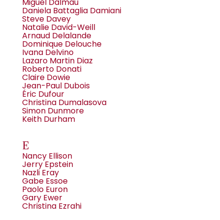
Miguel Dalmau
Daniela Battaglia Damiani
Steve Davey
Natalie David-Weill
Arnaud Delalande
Dominique Delouche
Ivana Delvino
Lazaro Martin Diaz
Roberto Donati
Claire Dowie
Jean-Paul Dubois
Éric Dufour
Christina Dumalasova
Simon Dunmore
Keith Durham
E
Nancy Ellison
Jerry Epstein
Nazli Eray
Gabe Essoe
Paolo Euron
Gary Ewer
Christina Ezrahi