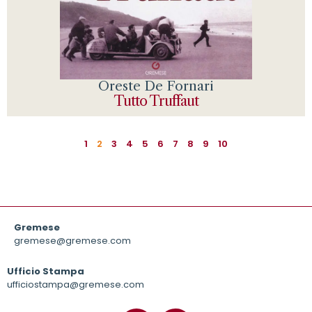
Oreste De Fornari
Tutto Truffaut
1
2
3
4
5
6
7
8
9
10
Gremese
gremese@gremese.com
Ufficio Stampa
ufficiostampa@gremese.com