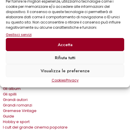
Per fornire le migliori esperienze, utilizziamo tecnologie come i
Collane
cookie per memorizzare e/o accedere alle informazioni del
Annuari & Guide
dispositivo. Il consenso a queste tecnologie ci permetterà di
Astronomia & dintorni
elaborare dati come il comportamento di navigazione o ID unici
su questo sito. Non acconsentire o ritirare il consenso può influire
Bear Grylls adventures
negativamente su alcune caratteristiche e funzioni.
Biblioteca delle arti
Biblioteca gastronomica
Gestisci servizi
Cinema e miti
Accetta
Crimen
Dialoghi
Dive&Divi
Rifiuta tutti
Dizionari Gremese
Effetto cinema
Visualizza le preferenze
Eros e…
Fuori collana
Cookies
Privacy
Gira come…
Gli album
Gli spilli
Grandi autori
Grandi romanzi
Gremese Vintage
Guide
Hobby e sport
I cult del grande cinema popolare