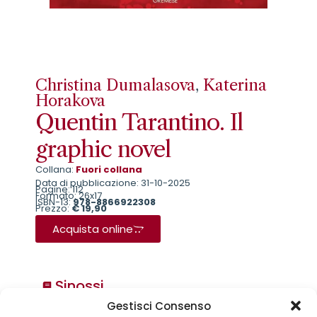
Christina Dumalasova
,
Katerina
Horakova
Quentin Tarantino. Il
graphic novel
Collana:
Fuori collana
Data di pubblicazione: 31-10-2025
Pagine: 112
Formato: 26x17
ISBN-13:
978-8866922308
Prezzo:
€ 19,90
Acquista online
Sinossi
Gestisci Consenso