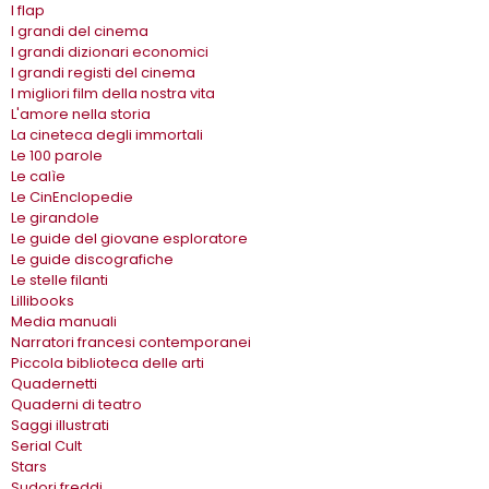
I flap
I grandi del cinema
I grandi dizionari economici
I grandi registi del cinema
I migliori film della nostra vita
L'amore nella storia
La cineteca degli immortali
Le 100 parole
Le calìe
Le CinEnclopedie
Le girandole
Le guide del giovane esploratore
Le guide discografiche
Le stelle filanti
Lillibooks
Media manuali
Narratori francesi contemporanei
Piccola biblioteca delle arti
Quadernetti
Quaderni di teatro
Saggi illustrati
Serial Cult
Stars
Sudori freddi