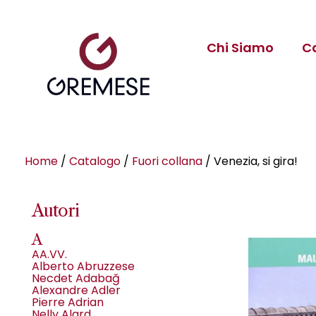
Chi Siamo
C
Home
/
Catalogo
/
Fuori collana
/ Venezia, si gira!
Autori
A
AA.VV.
Alberto Abruzzese
Necdet Adabağ
Alexandre Adler
Pierre Adrian
Nelly Alard