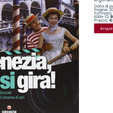
Argomen
Data di p
Pagine: 2
Formato: 
ISBN-13:
9
Prezzo:
€
Acquis