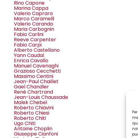
Rino Capone
Marina Cappa
Valerio Caprara
Marco Caramelli
Valerio Carando
Maria Carbognin
Fabio Carlini
Reeve Carpenter
Fabio Carpi
Alberto Castellano
Yann Caudal
Enrica Cavallo
Manuel Cavenaghi
Grazioso Cecchetti
Massimo Centini
Jean-Paul Chaillet
Gael Chandler
René Chartrand
Jean-Louis Chaussade
Malek Chebel
Roberto Chiavini
Per
Roberto Chiesi
Roberto Chiti
mem
Ugo Chiti
que
Antoine Choplin
nav
Giuseppe Cianfoni
può