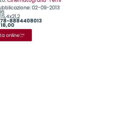
to:
Cinematografia-Temi
ubblicazione: 02-09-2013
06
15,4x21,2
78-8884408013
 18,00
ta online