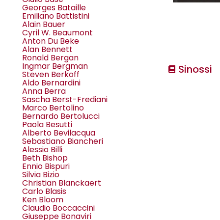
Georges Bataille
Emiliano Battistini
Alain Bauer
Cyril W. Beaumont
Anton Du Beke
Alan Bennett
Ronald Bergan
Ingmar Bergman
Sinossi
Steven Berkoff
Aldo Bernardini
Anna Berra
Sascha Berst-Frediani
Marco Bertolino
Bernardo Bertolucci
Paola Besutti
Alberto Bevilacqua
Sebastiano Biancheri
Alessio Billi
Beth Bishop
Ennio Bispuri
Silvia Bizio
Christian Blanckaert
Carlo Blasis
Ken Bloom
Claudio Boccaccini
Giuseppe Bonaviri