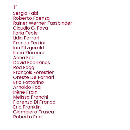
F
Sergio Fabi
Roberto Faenza
Rainer Werner Fassbinder
Claudio G. Fava
Ilaria Feole
Lidia Ferrari
Franco Ferrini
Ian Fitzgerald
Ilaria Floreano
Anna Foa
David Foenkinos
Rod Fogg
François Forestier
Oreste De Fornari
Éric Fottorino
Arnoldo Foà
Irène Frain
Melissa Franchi
Fiorenza Di Franco
Eric Franklin
Giampiero Frasca
Roberto Frini