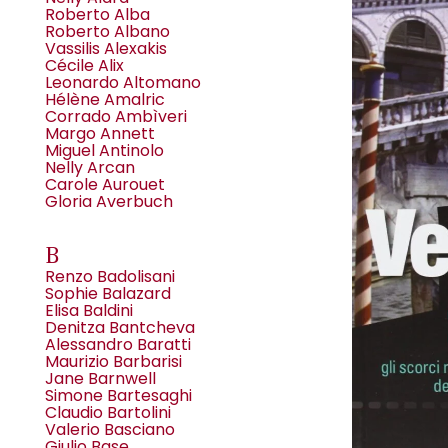
Roberto Alba
Roberto Albano
Vassilis Alexakis
Cécile Alix
Leonardo Altomano
Hélène Amalric
Corrado Ambìveri
Margo Annett
Miguel Antinolo
Nelly Arcan
Carole Aurouet
Gloria Averbuch
B
Renzo Badolisani
Sophie Balazard
Elisa Baldini
Denitza Bantcheva
Alessandro Baratti
Maurizio Barbarisi
Jane Barnwell
Simone Bartesaghi
Claudio Bartolini
Valerio Basciano
Giulio Base