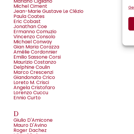
Mariano Cigliano
Michel Ciment
Ges
Jean-Marie Gustave Le Clézio
Paula Coates
Eric Cobast
Jonathan Coe
Ermanno Comuzio
Vincenzo Consolo
Michael Conway
Gian Maria Corazza
Amélie Cordonnier
Emilio Sassone Corsi
Maurizio Costanzo
Delphine Coulin
Marco Crescenzi
Giandonato Crico
Loreto M. Crisci
Angela Cristofaro
Lorenzo Cuccu
Ennio Curto
D
Giulio D'Amicone
Mauro D'Avino
Roger Dachez