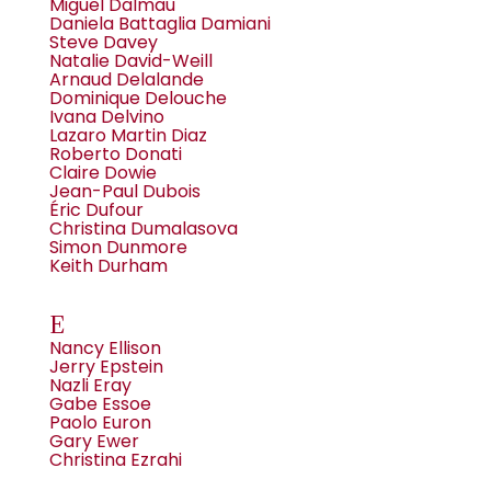
Miguel Dalmau
Daniela Battaglia Damiani
Steve Davey
Natalie David-Weill
Arnaud Delalande
Dominique Delouche
Ivana Delvino
Lazaro Martin Diaz
Roberto Donati
Claire Dowie
Jean-Paul Dubois
Éric Dufour
Christina Dumalasova
Simon Dunmore
Keith Durham
E
Nancy Ellison
Jerry Epstein
Nazli Eray
Gabe Essoe
Paolo Euron
Gary Ewer
Christina Ezrahi