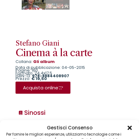
Stefano Giani
Cinema à la carte
Collana:
Gli album
Data di pubblicazione: 04-05-2015
Pagine: 160
Formato: 24,4x17,5
ISBN-13:
978-8884408907
Prezzo:
€ 19,50
Acquista online
Sinossi
Gestisci Consenso
Collane
Per fornire le migliori esperienze, utilizziamo tecnologie come i
Annuari & Guide