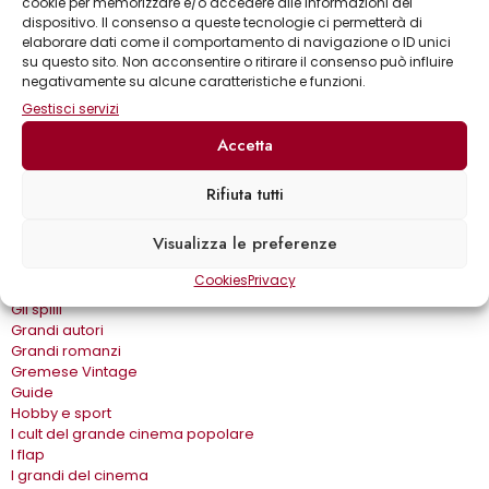
cookie per memorizzare e/o accedere alle informazioni del
Astronomia & dintorni
dispositivo. Il consenso a queste tecnologie ci permetterà di
Bear Grylls adventures
elaborare dati come il comportamento di navigazione o ID unici
Biblioteca delle arti
su questo sito. Non acconsentire o ritirare il consenso può influire
Biblioteca gastronomica
negativamente su alcune caratteristiche e funzioni.
Cinema e miti
Gestisci servizi
Crimen
Dialoghi
Accetta
Dive&Divi
Dizionari Gremese
Rifiuta tutti
Effetto cinema
Eros e…
Visualizza le preferenze
Fuori collana
Gira come…
Cookies
Privacy
Gli album
Gli spilli
Grandi autori
Grandi romanzi
Gremese Vintage
Guide
Hobby e sport
I cult del grande cinema popolare
I flap
I grandi del cinema