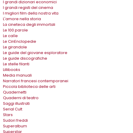
I grandi dizionari economici
I grandi registi del cinema
I migliori film della nostra vita
L'amore nella storia
La cineteca degli immortali
Le 100 parole
Le calìe
Le CinEnclopedie
Le girandole
Le guide del giovane esploratore
Le guide discografiche
Le stelle filanti
Lillibooks
Media manuali
Narratori francesi contemporanei
Piccola biblioteca delle arti
Quadernetti
Quaderni di teatro
Saggi illustrati
Serial Cult
Stars
Sudori freddi
Superalbum
Superstar