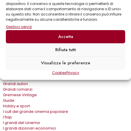
Astronomia & dintorni
dispositivo. Il consenso a queste tecnologie ci permetterà di
Bear Grylls adventures
elaborare dati come il comportamento di navigazione o ID unici
Biblioteca delle arti
su questo sito. Non acconsentire o ritirare il consenso può influire
Biblioteca gastronomica
negativamente su alcune caratteristiche e funzioni.
Cinema e miti
Gestisci servizi
Crimen
Dialoghi
Accetta
Dive&Divi
Dizionari Gremese
Rifiuta tutti
Effetto cinema
Eros e…
Fuori collana
Visualizza le preferenze
Gira come…
Gli album
Cookies
Privacy
Gli spilli
Grandi autori
Grandi romanzi
Gremese Vintage
Guide
Hobby e sport
I cult del grande cinema popolare
I flap
I grandi del cinema
I grandi dizionari economici