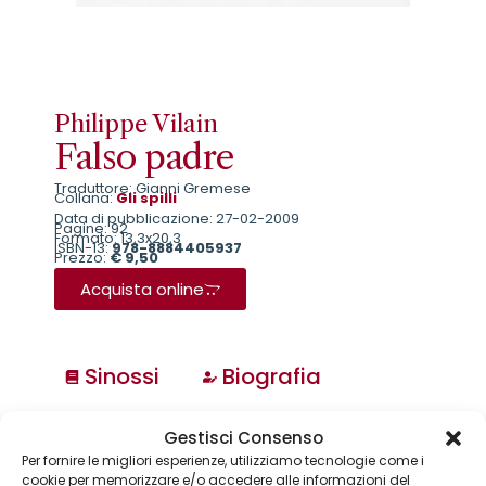
Philippe Vilain
Falso padre
Traduttore: Gianni Gremese
Collana:
Gli spilli
Data di pubblicazione: 27-02-2009
Pagine: 92
Formato: 13,3x20,3
ISBN-13:
978-8884405937
Prezzo:
€ 9,50
Acquista online
Sinossi
Biografia
Gestisci Consenso
Collane
Per fornire le migliori esperienze, utilizziamo tecnologie come i
Annuari & Guide
cookie per memorizzare e/o accedere alle informazioni del