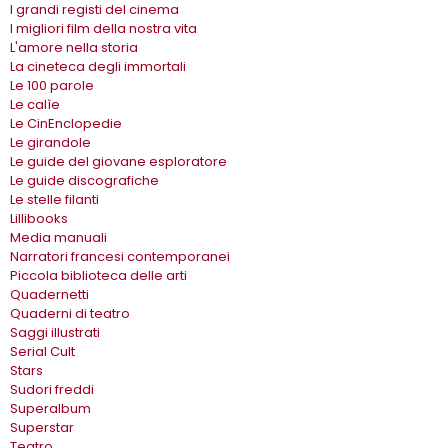
I grandi registi del cinema
I migliori film della nostra vita
L'amore nella storia
La cineteca degli immortali
Le 100 parole
Le calìe
Le CinEnclopedie
Le girandole
Le guide del giovane esploratore
Le guide discografiche
Le stelle filanti
Lillibooks
Media manuali
Narratori francesi contemporanei
Piccola biblioteca delle arti
Quadernetti
Quaderni di teatro
Saggi illustrati
Serial Cult
Stars
Sudori freddi
Superalbum
Superstar
Teatro