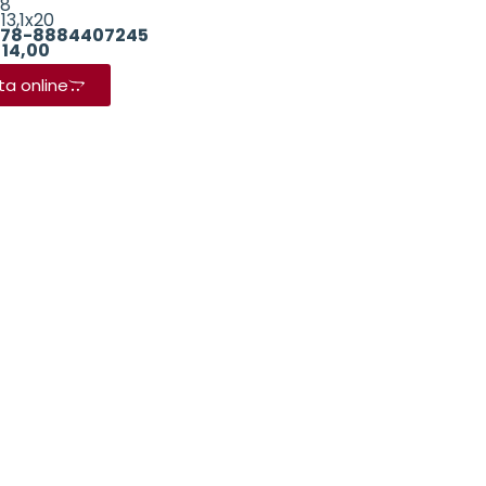
88
13,1x20
78-8884407245
 14,00
ta online