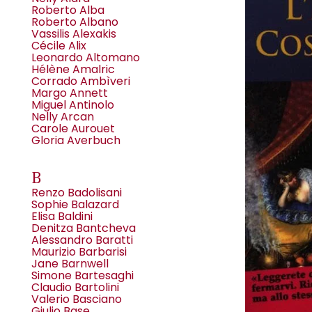
Roberto Alba
Roberto Albano
Vassilis Alexakis
Cécile Alix
Leonardo Altomano
Hélène Amalric
Corrado Ambìveri
Margo Annett
Miguel Antinolo
Nelly Arcan
Carole Aurouet
Gloria Averbuch
B
Renzo Badolisani
Sophie Balazard
Elisa Baldini
Denitza Bantcheva
Alessandro Baratti
Maurizio Barbarisi
Jane Barnwell
Simone Bartesaghi
Claudio Bartolini
Valerio Basciano
Giulio Base