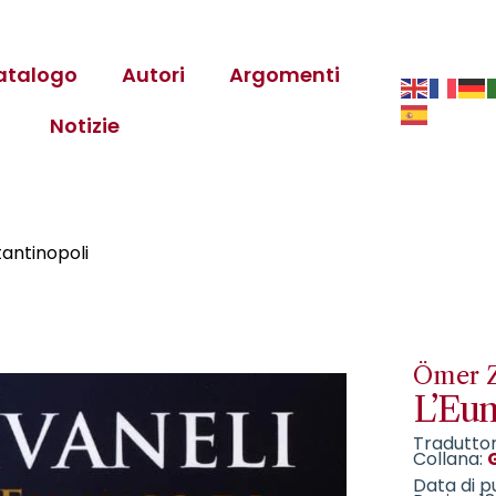
atalogo
Autori
Argomenti
Notizie
tantinopoli
Ömer Z
L’Eun
Traduttor
Collana:
Data di p