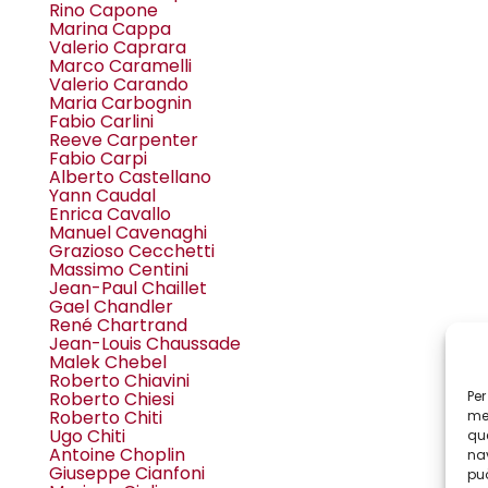
Rino Capone
Marina Cappa
Valerio Caprara
Marco Caramelli
Valerio Carando
Maria Carbognin
Fabio Carlini
Reeve Carpenter
Fabio Carpi
Alberto Castellano
Yann Caudal
Enrica Cavallo
Manuel Cavenaghi
Grazioso Cecchetti
Massimo Centini
Jean-Paul Chaillet
Gael Chandler
René Chartrand
Jean-Louis Chaussade
Malek Chebel
Roberto Chiavini
Per
Roberto Chiesi
Roberto Chiti
mem
Ugo Chiti
que
Antoine Choplin
nav
Giuseppe Cianfoni
può