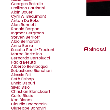
Georges Bataille
Emiliano Battistini
Alain Bauer
Cyril W. Beaumont
Anton Du Beke
Alan Bennett
Ronald Bergan
Ingmar Bergman
Steven Berkoff
Aldo Bernardini
Anna Berra
Sinossi
Sascha Berst-Frediani
Marco Bertolino
Bernardo Bertolucci
Paola Besutti
Alberto Bevilacqua
Sebastiano Biancheri
Alessio Billi
Beth Bishop
Ennio Bispuri
Silvia Bizio
Christian Blanckaert
Carlo Blasis
Ken Bloom
Claudio Boccaccini
Giuseppe Bonaviri