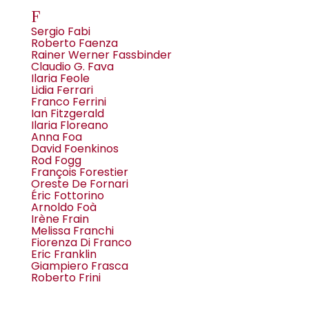
F
Sergio Fabi
Roberto Faenza
Rainer Werner Fassbinder
Claudio G. Fava
Ilaria Feole
Lidia Ferrari
Franco Ferrini
Ian Fitzgerald
Ilaria Floreano
Anna Foa
David Foenkinos
Rod Fogg
François Forestier
Oreste De Fornari
Éric Fottorino
Arnoldo Foà
Irène Frain
Melissa Franchi
Fiorenza Di Franco
Eric Franklin
Giampiero Frasca
Roberto Frini