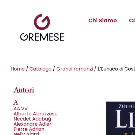
Chi Siamo
C
Home
/
Catalogo
/
Grandi romanzi
/ L’Eunuco di Cos
Autori
A
AA.VV.
Alberto Abruzzese
Necdet Adabağ
Alexandre Adler
Pierre Adrian
Nelly Alard