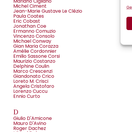
Mariano Cigliano
Michel Ciment
Ges
Jean-Marie Gustave Le Clézio
Paula Coates
Eric Cobast
Jonathan Coe
Ermanno Comuzio
Vincenzo Consolo
Michael Conway
Gian Maria Corazza
Amélie Cordonnier
Emilio Sassone Corsi
Maurizio Costanzo
Delphine Coulin
Marco Crescenzi
Giandonato Crico
Loreto M. Crisci
Angela Cristofaro
Lorenzo Cuccu
Ennio Curto
D
Giulio D'Amicone
Mauro D'Avino
Roger Dachez