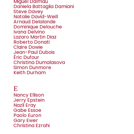
Miguel Dalmau
Daniela Battaglia Damiani
Steve Davey
Natalie David-Weill
Arnaud Delalande
Dominique Delouche
Ivana Delvino
Lazaro Martin Diaz
Roberto Donati
Claire Dowie
Jean-Paul Dubois
Éric Dufour
Christina Dumalasova
Simon Dunmore
Keith Durham
E
Nancy Ellison
Jerry Epstein
Nazli Eray
Gabe Essoe
Paolo Euron
Gary Ewer
Christina Ezrahi