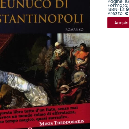
Pagine: 1
Formato: 
ISBN-13:
9
Prezzo:
€
Acquis