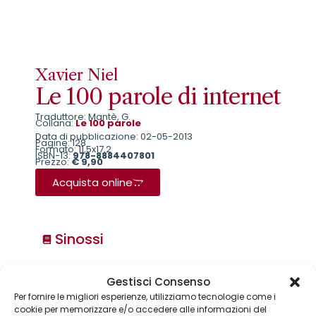
Xavier Niel
Le 100 parole di internet
Traduttore: Mantè, G.
Collana:
Le 100 parole
Data di pubblicazione: 02-05-2013
Pagine: 128
Formato: 11,5x17,2
ISBN-13:
978-8884407801
Prezzo:
€ 9,90
Acquista online
Sinossi
Collane
Gestisci Consenso
Per fornire le migliori esperienze, utilizziamo tecnologie come i
Annuari & Guide
cookie per memorizzare e/o accedere alle informazioni del
Astronomia & dintorni