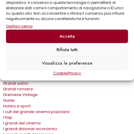
dispositivo. Il consenso a queste tecnologie ci permetterà di
Bear Grylls adventures
elaborare dati come il comportamento di navigazione o ID unici
Biblioteca delle arti
su questo sito. Non acconsentire o ritirare il consenso può influire
Biblioteca gastronomica
negativamente su alcune caratteristiche e funzioni.
Cinema e miti
Gestisci servizi
Crimen
Dialoghi
Accetta
Dive&Divi
Dizionari Gremese
Effetto cinema
Rifiuta tutti
Eros e…
Fuori collana
Visualizza le preferenze
Gira come…
Gli album
Cookies
Privacy
Gli spilli
Grandi autori
Grandi romanzi
Gremese Vintage
Guide
Hobby e sport
I cult del grande cinema popolare
I flap
I grandi del cinema
I grandi dizionari economici