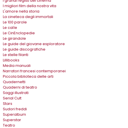
I grandi registi del cinema
I migliori film della nostra vita
L'amore nella storia
La cineteca degli immortali
Le 100 parole
Le calìe
Le CinEnclopedie
Le girandole
Le guide del giovane esploratore
Le guide discografiche
Le stelle filanti
Lillibooks
Media manuali
Narratori francesi contemporanei
Piccola biblioteca delle arti
Quadernetti
Quaderni di teatro
Saggi illustrati
Serial Cult
Stars
Sudori freddi
Superalbum
Superstar
Teatro