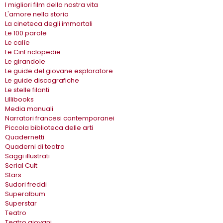
I migliori film della nostra vita
L'amore nella storia
La cineteca degli immortali
Le 100 parole
Le calìe
Le CinEnclopedie
Le girandole
Le guide del giovane esploratore
Le guide discografiche
Le stelle filanti
Lillibooks
Media manuali
Narratori francesi contemporanei
Piccola biblioteca delle arti
Quadernetti
Quaderni di teatro
Saggi illustrati
Serial Cult
Stars
Sudori freddi
Superalbum
Superstar
Teatro
Teatro giovani