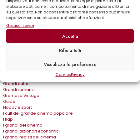
Bear Grylls adventures
dispositivo. Il consenso a queste tecnologie ci permetterà di
Biblioteca delle arti
elaborare dati come il comportamento di navigazione o ID unici
su questo sito. Non acconsentire o ritirare il consenso può influire
Biblioteca gastronomica
negativamente su alcune caratteristiche e funzioni.
Cinema e miti
Crimen
Gestisci servizi
Dialoghi
Accetta
Dive&Divi
Dizionari Gremese
Effetto cinema
Rifiuta tutti
Eros e…
Fuori collana
Visualizza le preferenze
Gira come…
Gli album
Cookies
Privacy
Gli spilli
Grandi autori
Grandi romanzi
Gremese Vintage
Guide
Hobby e sport
I cult del grande cinema popolare
I flap
I grandi del cinema
I grandi dizionari economici
I grandi registi del cinema