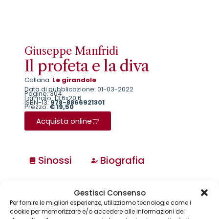
Giuseppe Manfridi
Il profeta e la diva
Collana:
Le girandole
Data di pubblicazione: 01-03-2022
Pagine: 304
Formato: 13,6x20,6
ISBN-13:
978-8866921301
Prezzo:
€ 19,50
Acquista online
Sinossi
Biografia
Collane
Gestisci Consenso
Annuari & Guide
Per fornire le migliori esperienze, utilizziamo tecnologie come i
Astronomia & dintorni
cookie per memorizzare e/o accedere alle informazioni del