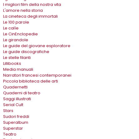
I migliori film della nostra vita
L'amore nella storia
La cineteca degli immortali
Le 100 parole
Le calìe
Le CinEnclopedie
Le girandole
Le guide del giovane esploratore
Le guide discografiche
Le stelle filanti
Lillibooks
Media manuali
Narratori francesi contemporanei
Piccola biblioteca delle arti
Quadernetti
Quaderni di teatro
Saggi illustrati
Serial Cult
Stars
Sudori freddi
Superalbum
Superstar
Teatro