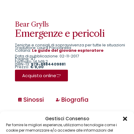
Bear Grylls
Emergenze e pericoli
Teniche e consigli di sopravvivenza per tutte le situazioni
Traduttore: Laura Pacciarella
Collana:
Le guide del giovane esploratore
Data di pubblicazione: 02-11-2017
Pagine: 47
Formato: 14,1x19,2
ISBN-13:
978-8884409881
Prezzo:
€ 9,00
Acquista online
Sinossi
Biografia
Collane
Gestisci Consenso
Annuari & Guide
Per fornire le migliori esperienze, utilizziamo tecnologie come i
Astronomia & dintorni
cookie per memorizzare e/o accedere alle informazioni del