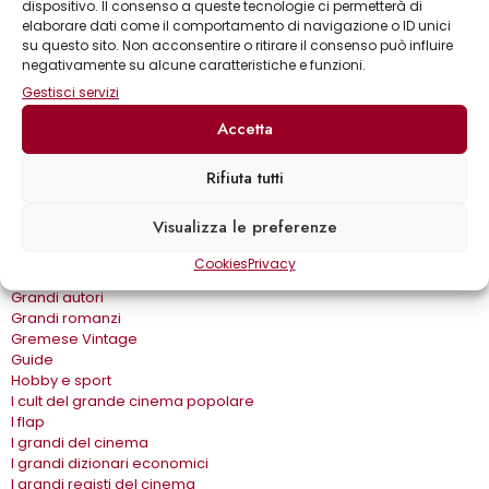
dispositivo. Il consenso a queste tecnologie ci permetterà di
Bear Grylls adventures
elaborare dati come il comportamento di navigazione o ID unici
Biblioteca delle arti
su questo sito. Non acconsentire o ritirare il consenso può influire
Biblioteca gastronomica
negativamente su alcune caratteristiche e funzioni.
Cinema e miti
Crimen
Gestisci servizi
Dialoghi
Accetta
Dive&Divi
Dizionari Gremese
Effetto cinema
Rifiuta tutti
Eros e…
Fuori collana
Visualizza le preferenze
Gira come…
Gli album
Cookies
Privacy
Gli spilli
Grandi autori
Grandi romanzi
Gremese Vintage
Guide
Hobby e sport
I cult del grande cinema popolare
I flap
I grandi del cinema
I grandi dizionari economici
I grandi registi del cinema