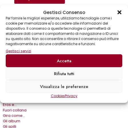
Gestisci Consenso
Per fornire le migliori esperienze, utilizziamo tecnologie come i
Sinossi
Biografia
cookie per memorizzare e/o accedere alle informazioni del
dispositivo. Il consenso a queste tecnologie ci permetterà di
elaborare dati come il comportamento di navigazione o ID unici
Collane
su questo sito. Non acconsentire o ritirare il consenso può influire
negativamente su alcune caratteristiche e funzioni.
Annuari & Guide
Astronomia & dintorni
Gestisci servizi
Bear Grylls adventures
Accetta
Biblioteca delle arti
Biblioteca gastronomica
Cinema e miti
Rifiuta tutti
Crimen
Dialoghi
Visualizza le preferenze
Dive&Divi
Dizionari Gremese
Cookies
Privacy
Effetto cinema
Eros e…
Fuori collana
Gira come…
Gli album
Gli spilli