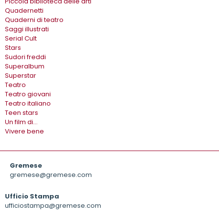
Piccola biblioteca delle arti
Quadernetti
Quaderni di teatro
Saggi illustrati
Serial Cult
Stars
Sudori freddi
Superalbum
Superstar
Teatro
Teatro giovani
Teatro italiano
Teen stars
Un film di…
Vivere bene
Gremese
gremese@gremese.com
Ufficio Stampa
ufficiostampa@gremese.com