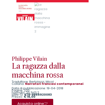
Philippe Vilain
La ragazza dalla
macchina rossa
Traduttore: Bertolazzi, Micol
Collana:
Narratori francesi contemporanei
Data di pubblicazione: 19-04-2018
Pagine: 220
Formato: 20,3x13,2
ISBN-13:
978-8866920083
Prezzo:
€ 16,00
Acquista online