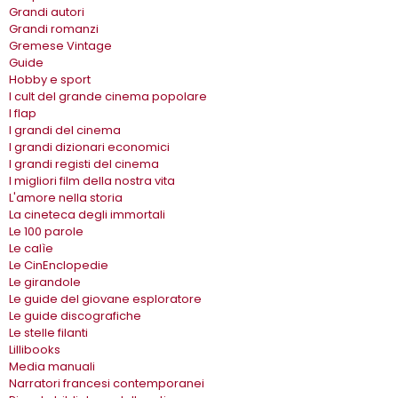
Grandi autori
Grandi romanzi
Gremese Vintage
Guide
Hobby e sport
I cult del grande cinema popolare
I flap
I grandi del cinema
I grandi dizionari economici
I grandi registi del cinema
I migliori film della nostra vita
L'amore nella storia
La cineteca degli immortali
Le 100 parole
Le calìe
Le CinEnclopedie
Le girandole
Le guide del giovane esploratore
Le guide discografiche
Le stelle filanti
Lillibooks
Media manuali
Narratori francesi contemporanei