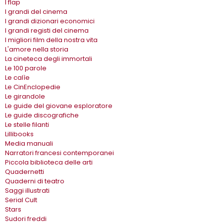
I flap
I grandi del cinema
I grandi dizionari economici
I grandi registi del cinema
I migliori film della nostra vita
L'amore nella storia
La cineteca degli immortali
Le 100 parole
Le calìe
Le CinEnclopedie
Le girandole
Le guide del giovane esploratore
Le guide discografiche
Le stelle filanti
Lillibooks
Media manuali
Narratori francesi contemporanei
Piccola biblioteca delle arti
Quadernetti
Quaderni di teatro
Saggi illustrati
Serial Cult
Stars
Sudori freddi