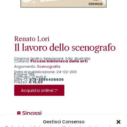
Renato Lori
Il lavoro dello scenografo
Cinema, teatro, televisione. Ediz. illustrata
Collana:
Piccola biblioteca delle arti
Argomento:
Scenografia
Data di pubblicazione: 24-02-2011
Pagine: 189
Formato: 12,8x19,8
ISBN-13:
978-8884406606
Prezzo:
€ 19,50
Acquista online
Sinossi
Gestisci Consenso