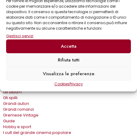
Per fornire le migliori esperienze, utilizziamo tecnologie come i
Collane
cookie per memorizzare e/o accedere alle informazioni del
Annuari & Guide
dispositivo. Il consenso a queste tecnologie ci permetterà di
Astronomia & dintorni
elaborare dati come il comportamento di navigazione o ID unici
Bear Grylls adventures
su questo sito. Non acconsentire o ritirare il consenso può influire
Biblioteca delle arti
negativamente su alcune caratteristiche e funzioni.
Biblioteca gastronomica
Gestisci servizi
Cinema e miti
Crimen
Accetta
Dialoghi
Dive&Divi
Rifiuta tutti
Dizionari Gremese
Effetto cinema
Visualizza le preferenze
Eros e…
Fuori collana
Cookies
Privacy
Gira come…
Gli album
Gli spilli
Grandi autori
Grandi romanzi
Gremese Vintage
Guide
Hobby e sport
I cult del grande cinema popolare