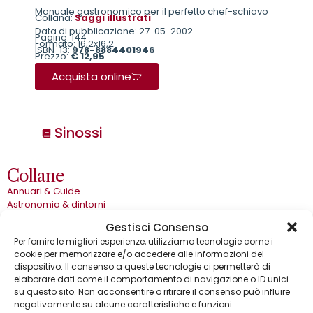
Manuale gastronomico per il perfetto chef-schiavo
Collana:
Saggi illustrati
Data di pubblicazione: 27-05-2002
Pagine: 144
Formato: 16,2x16,2
ISBN-13:
978-8884401946
Prezzo:
€ 12,95
Acquista online
Sinossi
Collane
Annuari & Guide
Astronomia & dintorni
Bear Grylls adventures
Gestisci Consenso
Biblioteca delle arti
Per fornire le migliori esperienze, utilizziamo tecnologie come i
Biblioteca gastronomica
cookie per memorizzare e/o accedere alle informazioni del
Cinema e miti
dispositivo. Il consenso a queste tecnologie ci permetterà di
Crimen
elaborare dati come il comportamento di navigazione o ID unici
Dialoghi
su questo sito. Non acconsentire o ritirare il consenso può influire
Dive&Divi
negativamente su alcune caratteristiche e funzioni.
Dizionari Gremese