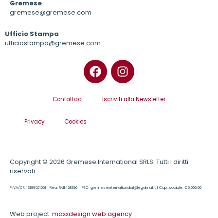
Gremese
gremese@gremese.com
Ufficio Stampa
ufficiostampa@gremese.com
Contattaci
Iscriviti alla Newsletter
Privacy
Cookies
Copyright © 2026 Gremese International SRLS. Tutti i diritti
riservati.
P.IVA/CF: 13189521001 | Rea: RM1428390 | PEC: gremeseinternationalsrl@legalmail.it | Cap. sociale: €5.000,00
Web project:
maxxdesign web agency