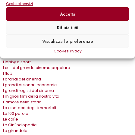
Gestisci servizi
Effetto cinema
Eros e…
Accetta
Fuori collana
Gira come…
Rifiuta tutti
Gli album
Gli spilli
Grandi autori
Visualizza le preferenze
Grandi romanzi
Gremese Vintage
Cookies
Privacy
Guide
Hobby e sport
I cult del grande cinema popolare
I flap
I grandi del cinema
I grandi dizionari economici
I grandi registi del cinema
I migliori film della nostra vita
L'amore nella storia
La cineteca degli immortali
Le 100 parole
Le calìe
Le CinEnclopedie
Le girandole