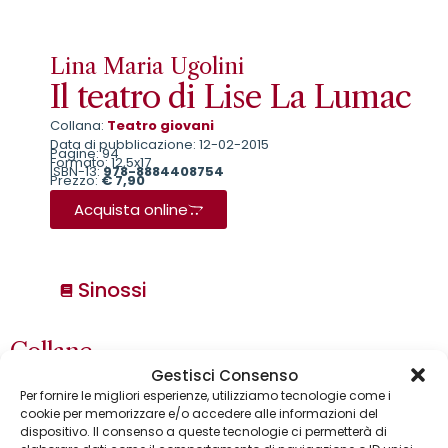
Lina Maria Ugolini
Il teatro di Lise La Lumac
Collana:
Teatro giovani
Data di pubblicazione: 12-02-2015
Pagine: 94
Formato: 12,5x17
ISBN-13:
978-8884408754
Prezzo:
€ 7,90
Acquista online
Sinossi
Collane
Annuari & Guide
Gestisci Consenso
Astronomia & dintorni
Per fornire le migliori esperienze, utilizziamo tecnologie come i
Bear Grylls adventures
cookie per memorizzare e/o accedere alle informazioni del
Biblioteca delle arti
dispositivo. Il consenso a queste tecnologie ci permetterà di