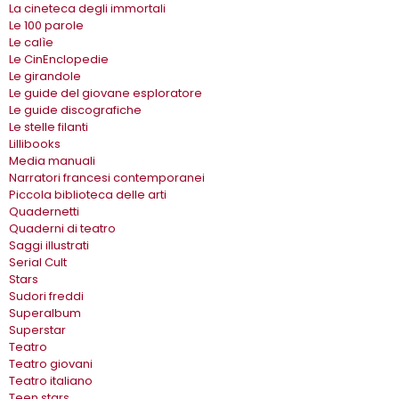
La cineteca degli immortali
Le 100 parole
Le calìe
Le CinEnclopedie
Le girandole
Le guide del giovane esploratore
Le guide discografiche
Le stelle filanti
Lillibooks
Media manuali
Narratori francesi contemporanei
Piccola biblioteca delle arti
Quadernetti
Quaderni di teatro
Saggi illustrati
Serial Cult
Stars
Sudori freddi
Superalbum
Superstar
Teatro
Teatro giovani
Teatro italiano
Teen stars