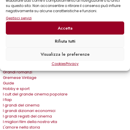
Biblioteca gastronomica
elaborare dati come il comportamento di navigazione o ID unici
su questo sito. Non acconsentire o ritirare il consenso può influire
Cinema e miti
negativamente su alcune caratteristiche e funzioni.
Crimen
Dialoghi
Gestisci servizi
Dive&Divi
Accetta
Dizionari Gremese
Effetto cinema
Eros e…
Rifiuta tutti
Fuori collana
Gira come…
Visualizza le preferenze
Gli album
Gli spilli
Cookies
Privacy
Grandi autori
Grandi romanzi
Gremese Vintage
Guide
Hobby e sport
I cult del grande cinema popolare
I flap
I grandi del cinema
I grandi dizionari economici
I grandi registi del cinema
I migliori film della nostra vita
L'amore nella storia