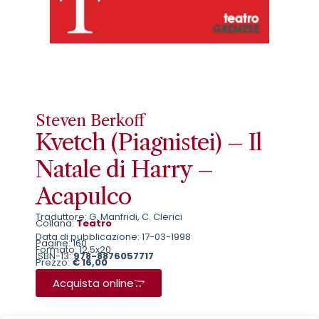
Steven Berkoff
Kvetch (Piagnistei) – Il
Natale di Harry –
Acapulco
Traduttore: G. Manfridi, C. Clerici
Collana:
Teatro
Data di pubblicazione: 17-03-1998
Pagine: 160
Formato: 12,5x20
ISBN-13:
978-8876057717
Prezzo:
€ 16,00
Acquista online