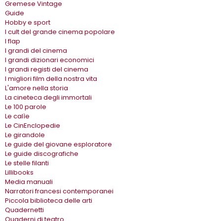
Gremese Vintage
Guide
Hobby e sport
I cult del grande cinema popolare
I flap
I grandi del cinema
I grandi dizionari economici
I grandi registi del cinema
I migliori film della nostra vita
L'amore nella storia
La cineteca degli immortali
Le 100 parole
Le calìe
Le CinEnclopedie
Le girandole
Le guide del giovane esploratore
Le guide discografiche
Le stelle filanti
Lillibooks
Media manuali
Narratori francesi contemporanei
Piccola biblioteca delle arti
Quadernetti
Quaderni di teatro