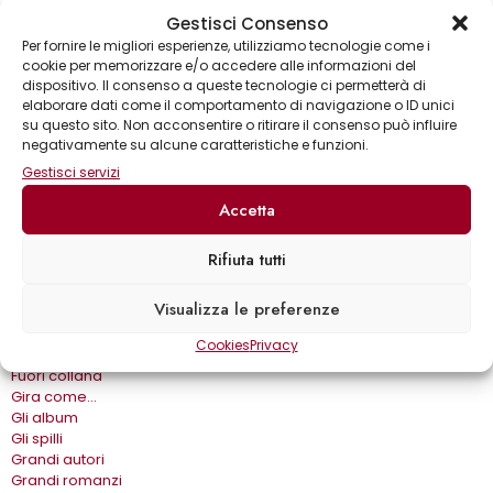
Gestisci Consenso
Sinossi
Biografia
Per fornire le migliori esperienze, utilizziamo tecnologie come i
cookie per memorizzare e/o accedere alle informazioni del
dispositivo. Il consenso a queste tecnologie ci permetterà di
Collane
elaborare dati come il comportamento di navigazione o ID unici
Annuari & Guide
su questo sito. Non acconsentire o ritirare il consenso può influire
negativamente su alcune caratteristiche e funzioni.
Astronomia & dintorni
Bear Grylls adventures
Gestisci servizi
Biblioteca delle arti
Accetta
Biblioteca gastronomica
Cinema e miti
Crimen
Rifiuta tutti
Dialoghi
Dive&Divi
Visualizza le preferenze
Dizionari Gremese
Effetto cinema
Cookies
Privacy
Eros e…
Fuori collana
Gira come…
Gli album
Gli spilli
Grandi autori
Grandi romanzi