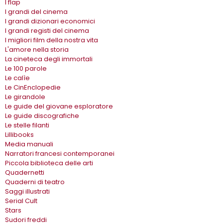
I flap
I grandi del cinema
I grandi dizionari economici
I grandi registi del cinema
I migliori film della nostra vita
L'amore nella storia
La cineteca degli immortali
Le 100 parole
Le calìe
Le CinEnclopedie
Le girandole
Le guide del giovane esploratore
Le guide discografiche
Le stelle filanti
Lillibooks
Media manuali
Narratori francesi contemporanei
Piccola biblioteca delle arti
Quadernetti
Quaderni di teatro
Saggi illustrati
Serial Cult
Stars
Sudori freddi