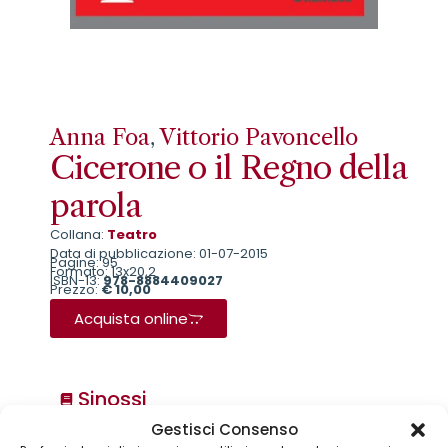
Anna Foa
,
Vittorio Pavoncello
Cicerone o il Regno della
parola
Collana:
Teatro
Data di pubblicazione: 01-07-2015
Pagine: 95
Formato: 13x20,2
ISBN-13:
978-8884409027
Prezzo:
€ 10,00
Acquista online
Sinossi
Gestisci Consenso