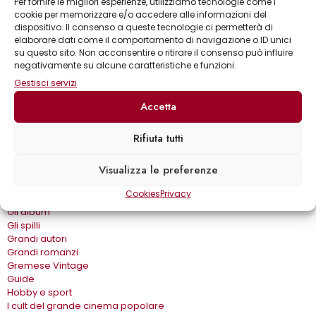
Per fornire le migliori esperienze, utilizziamo tecnologie come i
Collane
cookie per memorizzare e/o accedere alle informazioni del
Annuari & Guide
dispositivo. Il consenso a queste tecnologie ci permetterà di
Astronomia & dintorni
elaborare dati come il comportamento di navigazione o ID unici
Bear Grylls adventures
su questo sito. Non acconsentire o ritirare il consenso può influire
Biblioteca delle arti
negativamente su alcune caratteristiche e funzioni.
Biblioteca gastronomica
Gestisci servizi
Cinema e miti
Crimen
Accetta
Dialoghi
Dive&Divi
Rifiuta tutti
Dizionari Gremese
Effetto cinema
Visualizza le preferenze
Eros e…
Fuori collana
Cookies
Privacy
Gira come…
Gli album
Gli spilli
Grandi autori
Grandi romanzi
Gremese Vintage
Guide
Hobby e sport
I cult del grande cinema popolare